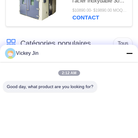
l'acier inoxydable 304
dans la pièce
$10890.00- $19890.00 MOQ:1 ensemble
d'humidité de la
CONTACT
température
Catégories populaires
Tous
Vickey Jin
chambre d'essai
Chambre d'essai de
concernant
2:12 AM
climat
l'environnement
Good day, what product are you looking for?
Chambre d'essai de
étuve électrique
choc thermique
chambre d'essai
Étuve industrielle
vieillissant