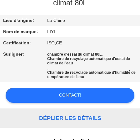
climat 80L
CONTRÔLE
Lieu d'origine:
La Chine
DE
QUALITÉ
Nom de marque:
LIYI
Certification:
ISO,CE
CONTACTEZ-
Surligner:
,
chambre d'essai du climat 80L
Chambre de recyclage automatique d'essai de
NOUS
climat de l'eau
,
Chambre de recyclage automatique d'humidité de
température de l'eau
DEMANDEZ
UNE
CONTACT!
CITATION
DÉPLIER LES DÉTAILS
PLAN
DU