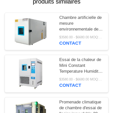
produits similaires
SITE
PRIVACY
Chambre artificielle de
mesure
POLICY
environnementale de
contrôle de climat
$3580.00 - $6680.00 MOQ:1 ensemble
220V/380V
CONTACT
Essai de la chaleur de
Mini Constant
Temperature Humidity
Chamber Damp de
$3580.00 - $6680.00 MOQ:1 ensemble
laboratoire
CONTACT
Promenade climatique
de chambre d'essai de