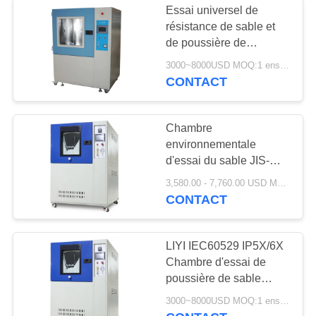
Essai universel de
résistance de sable et
de poussière de
chambre d'essai
3000~8000USD MOQ:1 ensemble
environnemental de LIYI
CONTACT
Chambre
environnementale
d'essai du sable JIS-
d0207-f2 et de la
3,580.00 - 7,760.00 USD MOQ:1 ENSEMBLE
poussière de Liyi
CONTACT
LIYI IEC60529 IP5X/6X
Chambre d'essai de
poussière de sable
environnementale 125L
3000~8000USD MOQ:1 ensemble