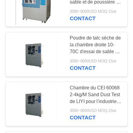
sable et de poussière de
chambre d'essai de
3000~8000USD MOQ:1Set
sable et de poussière de
CONTACT
LIYI 220V 50Hz
Poudre de talc sèche de
la chambre droite 10-
70C d'essai de sable et
de poussière de JIS
3000~8000USD MOQ:1Set
CONTACT
Chambre du CEI 60068
2-4kg/M Sand Dust Test
de LIYI pour l'industrie
Liyi
3000~8000USD MOQ:1Set
CONTACT