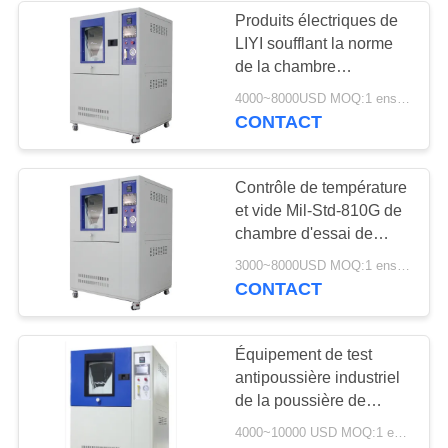
Produits électriques de
LIYI soufflant la norme
de la chambre
IEC60529 d'essai de
4000~8000USD MOQ:1 ensemble
sable et de poussière
CONTACT
Contrôle de température
et vide Mil-Std-810G de
chambre d'essai de
poussière de sable de
3000~8000USD MOQ:1 ensemble
soufflage de LIYI
CONTACT
Équipement de test
antipoussière industriel
de la poussière de
l'équipement de test Ip6x
4000~10000 USD MOQ:1 ensemble
de résistance de la