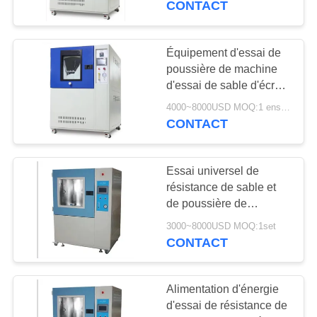
CONTACT
poussière de sable
d'entrée de sable de la
poussière de laboratoire
Équipement d'essai de
de Liyi
poussière de machine
d'essai de sable d'écran
tactile de LIYI IEC60529
4000~8000USD MOQ:1 ensemble
IP5/6X approuvé
CONTACT
Essai universel de
résistance de sable et
de poussière de
chambre d'essai
3000~8000USD MOQ:1set
environnemental de LIYI
CONTACT
Alimentation d'énergie
d'essai de résistance de