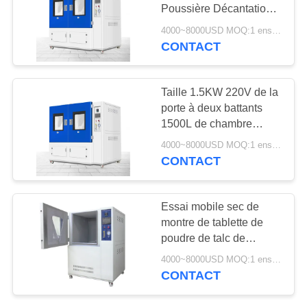
SITE
Poussière Décantation
Chambre Température
4000~8000USD MOQ:1 ensemble
Réglable
CONTACT
PRIVACY
POLICY
Taille 1.5KW 220V de la
porte à deux battants
1500L de chambre
d'essai de la poussière
4000~8000USD MOQ:1 ensemble
de sable de résistance
CONTACT
d'IP de LIYI grande
Essai mobile sec de
montre de tablette de
poudre de talc de
chambre d'essai de la
4000~8000USD MOQ:1 ensemble
poussière de sable de
CONTACT
LIYI 1000L