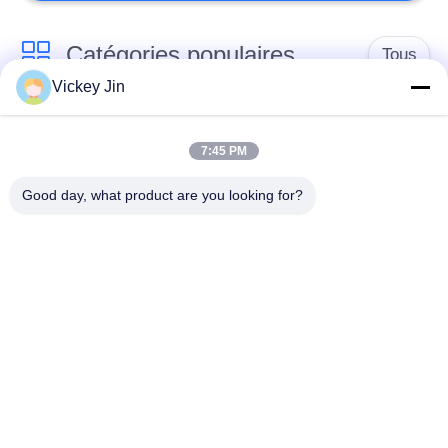
Catégories populaires
Tous
Vickey Jin
chambre d'essai
Chambre d'essai de
concernant
7:45 PM
climat
l'environnement
Good day, what product are you looking for?
Chambre d'essai de
étuve électrique
choc thermique
chambre d'essai
Étuve industrielle
vieillissant
Chambre d'essai de
Chambre d'essai à
la poussière de sable
l'embrun salin