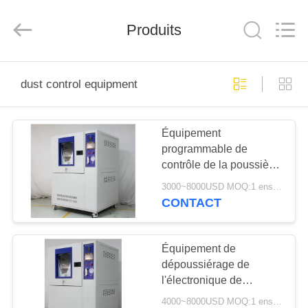
Dongguan
Liyi
Environmental
Technology
Produits
Co.,
Ltd..
All
Rights
MAISON
Reserved.
dust control equipment
PRODUITS
Équipement
programmable de
AU
contrôle de la poussière
SUJET
de classe d'IP de
3000~8000USD MOQ:1 ensemble
chambre d'essai de
DE
CONTACT
poussière de sable de
NOUS
LIYI
Équipement de
dépoussiérage de
VISITE
l'électronique de
D'USINE
chambre d'essai de la
4000~8000USD MOQ:1 ensemble