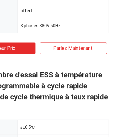
offert
3 phases 380V 50Hz
eur Prix
Parlez Maintenant.
bre d'essai ESS à température
ogrammable à cycle rapide
e cycle thermique à taux rapide
≤±0.5℃