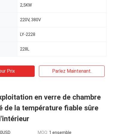
2,5KW
220V, 380V
LY-2228
228L
eur Prix
Parlez Maintenant.
xploitation en verre de chambre
é de la température fiable sûre
l'intérieur
00USD
MOQ:
1 ensemble