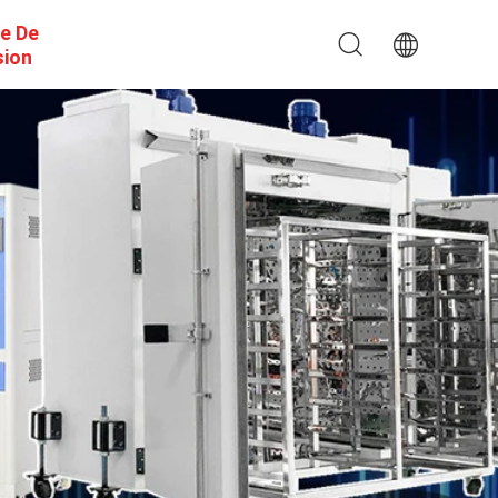
e De
sion