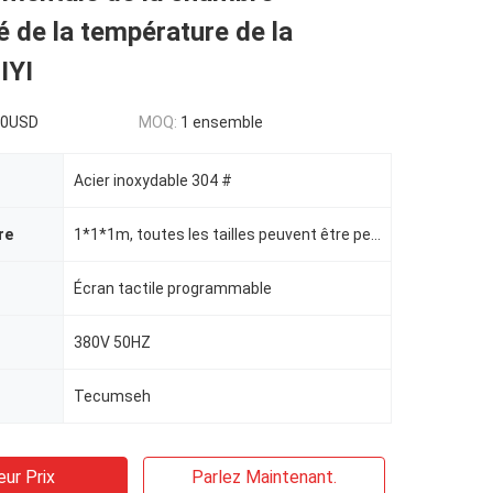
é de la température de la
IYI
00USD
MOQ:
1 ensemble
Acier inoxydable 304 #
re
1*1*1m, toutes les tailles peuvent être personnalisées
Écran tactile programmable
380V 50HZ
Tecumseh
eur Prix
Parlez Maintenant.