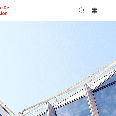
e De
sion