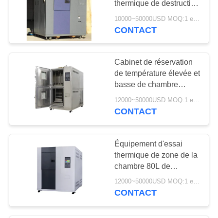
thermique de destruction
12
de fiabilité de LIYI a
10000~50000USD MOQ:1 ensemble
refroidi le CE diplômée
CONTACT
Chambre d'ESS
Cabinet de réservation
de température élevée et
basse de chambre
d'essai de choc
12000~50000USD MOQ:1 ensemble
thermique de type LIYI 2
CONTACT
21
zones
machine
Équipement d'essai
imperméable
thermique de zone de la
chambre 80L de
d'essai
recyclage thermique
12000~50000USD MOQ:1 ensemble
d'écran tactile de LIYI 3
CONTACT
4