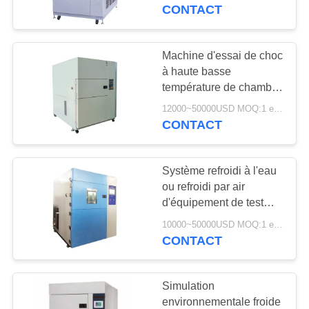
CONTACT
CONTRÔLE
DE
Machine d'essai de choc
23
QUALITÉ
à haute basse
Chambre d'essai de
température de chambre
d'essai de choc
choc thermique
12000~50000USD MOQ:1 ensemble
CONTACTEZ-
thermique
CONTACT
programmable de LIYI
NOUS
Système refroidi à l'eau
DEMANDEZ
ou refroidi par air
UNE
d'équipement de test
65
d'impact thermique de
CITATION
10000~50000USD MOQ:1 ensemble
climat électronique de
CONTACT
étuve électrique
LIYI
PLAN
Simulation
DU
environnementale froide