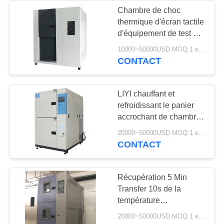
Chambre de choc
thermique d'écran tactile
18
d'équipement de test de
Chambre d'essai de
choc thermique de porte
10000~50000USD MOQ:1 ensemble
simple de LIYI
CONTACT
la poussière de
sable
LIYI chauffant et
refroidissant le panier
accrochant de chambre
d'essai de choc
39
20000~50000USD MOQ:1 ensemble
thermique -65 à +185
CONTACT
Chambre d'essai à
degrés
l'embrun salin
Récupération 5 Min
Transfer 10s de la
température
d'équipement de choc
20000~50000USD MOQ:1 ensemble
thermique de haute