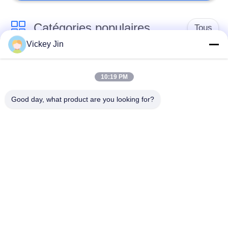
Catégories populaires
Tous
Vickey Jin
chambre d'essai
Chambre d'essai de
concernant
10:19 PM
climat
l'environnement
Good day, what product are you looking for?
Chambre d'essai de
étuve électrique
choc thermique
chambre d'essai
Étuve industrielle
vieillissant
Chambre d'essai de
Chambre d'essai à
la poussière de sable
l'embrun salin