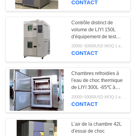
CONTACT
précision de LIYI
17
Chambre d'humidité
Contrôle distinct de
volume de LIYI 150L
de la température
d'équipement de test
interne de choc
20000~50000USD MOQ:1 ensemble
thermique avec le vitrail
CONTACT
Chambres refroidies à
14
l'eau de choc thermique
Promenade dans la
de LIYI 300L -65℃ à
l'équipement d'essai
chambre d'essai
20000~50000USD MOQ:1 ensemble
thermique de +180 ℃
CONTACT
L'air de la chambre 42L
d'essai de choc