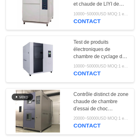
SITE
et chaude de LIYI de
choc thermique de
10000~50000USD MOQ:1 ensemble
chambre de stabilité
CONTACT
107
PRIVACY
POLICY
Étuve industrielle
Test de produits
électroniques de
chambre de cyclage de
température à 3 zones
10000~50000USD MOQ:1 ensemble
autonome LIYI
CONTACT
64
Contrôle distinct de zone
chambre d'essai
chaude de chambre
d'essai de choc
vieillissant
thermique de LIYI 80L et
20000~50000USD MOQ:1 ensemble
de zone froide
CONTACT