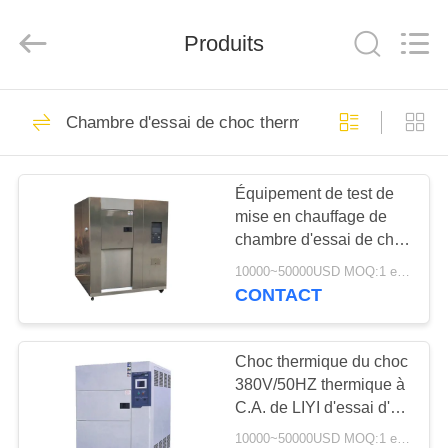
Dongguan
Liyi
Environmental
Technology
Produits
Co.,
Ltd..
All
Rights
MAISON
Reserved.
67
Chambre d'essai de choc thermique
Chambre d'essai de
PRODUITS
climat
Équipement de test de
mise en chauffage de
AU
chambre d'essai de choc
SUJET
thermique d'acier
10000~50000USD MOQ:1 ensemble
inoxydable de LIYI 304
DE
CONTACT
116
NOUS
chambre d'essai
Choc thermique du choc
380V/50HZ thermique à
VISITE
concernant
C.A. de LIYI d'essai d'air
D'USINE
climatique de chambre
l'environnement
10000~50000USD MOQ:1 ensemble