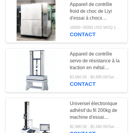
Appareil de contrôle
Chambre d'essai de
froid de choc de Liyi
d'essai à chocs
stabilité de drogue
d'instruments
10000~30000 USD MOQ:1 ensemble
thermiques froids
CONTACT
chauds de machine
Appareil de contrôle
servo de résistance à la
20
traction en métal
Chambre de essai
d'appareillage
$3,860.00 - $6,890.00/Set MOQ:1
d'équipement d'essais
CONTACT
de batterie
sur ordinateur de LIYI
pour l'acier
Universel électronique
adhésif du fil 200kg de
machine d'essai
d'appareil de contrôle de
$2,980.00 - $5,580.00/Set MOQ:1
LIYI 1kn pliant