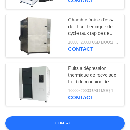
CONTACT
l'équipement de test de
résistance à la traction
Chambre froide d'essai
de choc thermique de
cycle taux rapide de
résistance de stabilité de
10000~20000 USD MOQ:1 ensemble
LIYI
CONTACT
Puits à dépression
thermique de recyclage
froid de machine de
choc thermique
10000~20000 USD MOQ:1 ENSEMBLE
d'appareil de contrôle de
CONTACT
la température de
chambre de la chaleur
de Liyi
CONTACT!