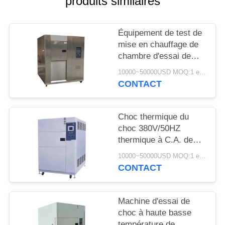
produits similaires
SITE
Équipement de test de
PRIVACY
mise en chauffage de
POLICY
chambre d'essai de
choc thermique d'acier
10000~50000USD MOQ:1 ensemble
inoxydable de LIYI 304
CONTACT
Choc thermique du
choc 380V/50HZ
thermique à C.A. de
LIYI d'essai d'air
10000~50000USD MOQ:1 ensemble
climatique de chambre
CONTACT
Machine d'essai de
choc à haute basse
température de