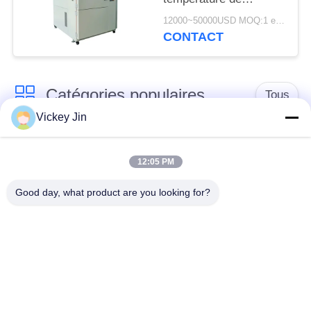
chambre d'essai de
12000~50000USD MOQ:1 ensemble
choc thermique
CONTACT
programmable de LIYI
Catégories populaires
Tous
Vickey Jin
chambre d'essai
Chambre d'essai de
concernant
12:05 PM
climat
l'environnement
Good day, what product are you looking for?
Chambre d'essai de
étuve électrique
choc thermique
chambre d'essai
Étuve industrielle
vieillissant