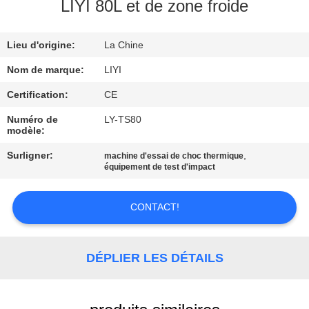
LIYI 80L et de zone froide
CONTRÔLE
Lieu d'origine:
La Chine
DE
QUALITÉ
Nom de marque:
LIYI
Certification:
CE
CONTACTEZ-
Numéro de
LY-TS80
modèle:
NOUS
Surligner:
,
machine d'essai de choc thermique
équipement de test d'impact
DEMANDEZ
UNE
CONTACT!
CITATION
DÉPLIER LES DÉTAILS
PLAN
DU