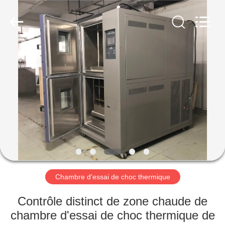
Dongguan
Liyi
Environmental
Technology
Co.,
Ltd..
All
Rights
MAISON
Reserved.
PRODUITS
AU
SUJET
DE
NOUS
Chambre d'essai de choc thermique
VISITE
Contrôle distinct de zone chaude de
D'USINE
chambre d'essai de choc thermique de