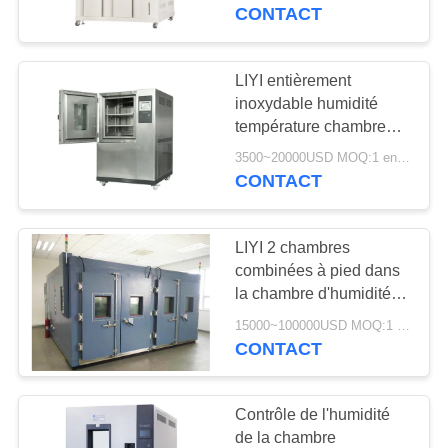
contrôle de climat
CONTACT
CONTRÔLE
DE
LIYI entièrement
QUALITÉ
inoxydable humidité
température chambre
laboratoire utilisation CE
3500~20000USD MOQ:1 ensemble
CONTACTEZ-
approuvé
CONTACT
NOUS
LIYI 2 chambres
DEMANDEZ
combinées à pied dans
UNE
la chambre d'humidité
chambre à basse
CITATION
15000~100000USD MOQ:1 ensemble
température
CONTACT
PLAN
Contrôle de l'humidité
DU
de la chambre