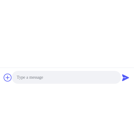
température -40 à +150
de plancher humidité de
10000~50000USD MOQ:1 ensemble
Rhésus de 20% - de
CONTACT
98%
Chambre de cyclage de
la température de la
chambre d'humidité de
la température de petite
3500~20000USD MOQ:1 ensemble
taille LIYI
CONTACT
Écran tactile refroidi à
l'eau de la chambre
5000L d'humidité de la
température de LIYI
10000~50000USD MOQ:1 ensemble
Photo
programmable
CONTACT
Video Call