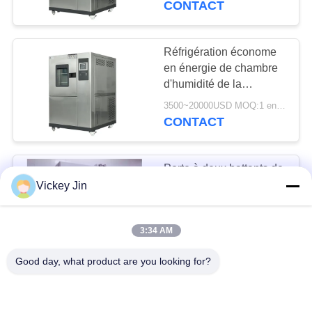
CONTACT
Réfrigération économe
en énergie de chambre
d'humidité de la
température d'écran
3500~20000USD MOQ:1 ensemble
tactile de LIYI
CONTACT
Porte à deux battants de
recyclage de largeur de
Vickey Jin
la chambre 1.5m de la
température d'acier
3500~20000USD MOQ:1 ensemble
3:34 AM
inoxydable de LIYI 304
CONTACT
Good day, what product are you looking for?
Type degré de la
chambre d'essai de la