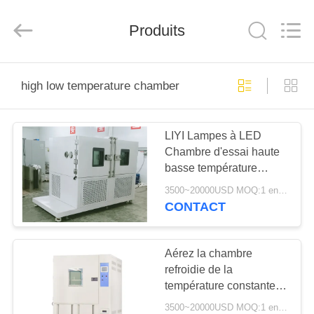
Dongguan
Liyi
Environmental
Technology
Produits
Co.,
Ltd..
All
Rights
MAISON
Reserved.
high low temperature chamber
PRODUITS
LIYI Lampes à LED
Chambre d'essai haute
AU
basse température
SUJET
Double porte
3500~20000USD MOQ:1 ensemble
1500*400*400mm
DE
CONTACT
NOUS
Aérez la chambre
refroidie de la
VISITE
température constante
D'USINE
de la chambre 1000L de
3500~20000USD MOQ:1 ensemble