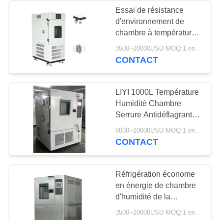
Essai de résistance
d'environnement de
chambre à température
et humidité constantes
3500~20000USD MOQ:1 ensemble
de laboratoire LIYI
CONTACT
LIYI 1000L Température
Humidité Chambre
Serrure Antidéflagrante
100mm Trou D'essai
8000~20000USD MOQ:1 ensemble
CONTACT
Réfrigération économe
en énergie de chambre
d'humidité de la
température d'écran
3500~20000USD MOQ:1 ensemble
tactile de LIYI