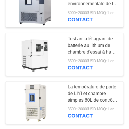
SITE
environnementale de la
chambre d'humidité de
5000~20000USD MOQ:1 ensemble
la température de la
CONTACT
PRIVACY
batterie LIYI
POLICY
Test anti-déflagrant de
batterie au lithium de
chambre d'essai à haute
basse température
3500~20000USD MOQ:1 ensemble
programmable LIYI
CONTACT
La température de porte
de LIYI et chambre
simples 80L de contrôle
d'humidité avec le
3500~20000USD MOQ:1 ensemble
dispositif d'éclairage
CONTACT