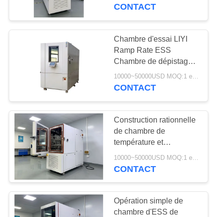
CONTACT
CONTRÔLE
DE
Chambre d'essai LIYI
23
QUALITÉ
Ramp Rate ESS
Chambre d'essai de
Chambre de dépistage
du stress
choc thermique
10000~50000USD MOQ:1 ensemble
CONTACTEZ-
environnemental
CONTACT
NOUS
Construction rationnelle
DEMANDEZ
de chambre de
UNE
température et
65
d'humidité à
CITATION
10000~50000USD MOQ:1 ensemble
changement rapide LIYI
CONTACT
étuve électrique
PLAN
Opération simple de
DU
chambre d'ESS de