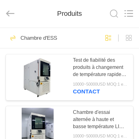
Dongguan
Liyi
Environmental
Technology
Produits
Co.,
Ltd..
All
Rights
MAISON
Reserved.
67
Chambre d'ESS
Chambre d'essai de
PRODUITS
climat
Test de fiabilité des
produits à changement
AU
de température rapide
SUJET
de la chambre ESS en
10000~50000USD MOQ:1 ensemble
acier inoxydable LIYI
DE
CONTACT
304
116
NOUS
chambre d'essai
Chambre d'essai
alternée à haute et
VISITE
concernant
basse température LIYI
D'USINE
refroidie à l'eau 225L
l'environnement
10000~50000USD MOQ:1 ensemble