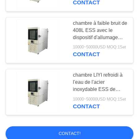
CONTACT
17
Chambre d'humidité
chambre à faible bruit de
408L ESS avec le
de la température
dispositif d'allumage
gauche de câble
10000~50000USD MOQ:1Set
TEMI880
CONTACT
chambre LIYI refroidi à
14
l'eau de l'acier
Promenade dans la
inoxydable ESS de
225L 304#
chambre d'essai
10000~50000USD MOQ:1Set
CONTACT
CONTACT!