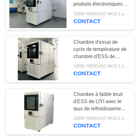
SITE
produits électroniques
de LIYI et entretien facile
10000~50000USD MOQ:1 ensemble
CONTACT
107
PRIVACY
POLICY
Étuve industrielle
Chambre d'essai de
cycle de température de
chambre d'ESS de
contrôleur d'écran tactile
10000~50000USD MOQ:1 ensemble
de LIYI
CONTACT
64
Chambre à faible bruit
chambre d'essai
d'ESS de LIYI avec le
taux de refroidissement
vieillissant
rapide de dispositif
10000~50000USD MOQ:1 ensemble
d'éclairage de port de
CONTACT
câble