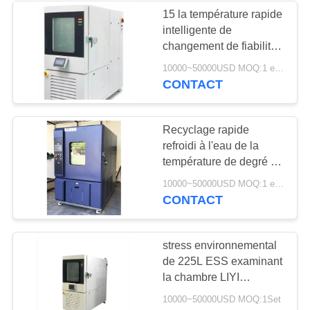
15 la température rapide
intelligente de
18
changement de fiabilité
Chambre d'essai de
élevée de chambre de
10000~50000USD MOQ:1 ensemble
degré/minute 225L ESS
CONTACT
la poussière de
sable
Recyclage rapide
refroidi à l'eau de la
température de degré de
la chambre -70~+100
39
10000~50000USD MOQ:1 ensemble
d'essai de la stabilité
CONTACT
Chambre d'essai à
ESS
l'embrun salin
stress environnemental
de 225L ESS examinant
la chambre LIYI
programmable
10000~50000USD MOQ:1Set