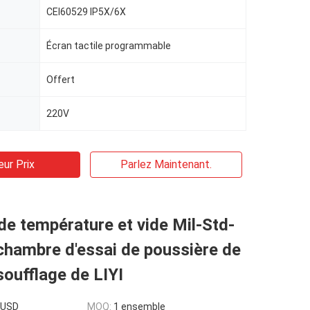
CEI60529 IP5X/6X
Écran tactile programmable
Offert
220V
eur Prix
Parlez Maintenant.
de température et vide Mil-Std-
chambre d'essai de poussière de
soufflage de LIYI
0USD
MOQ:
1 ensemble