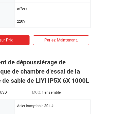
offert
220V
eur Prix
Parlez Maintenant.
nt de dépoussiérage de
nique de chambre d'essai de la
 de sable de LIYI IP5X 6X 1000L
0USD
MOQ:
1 ensemble
Acier inoxydable 304 #