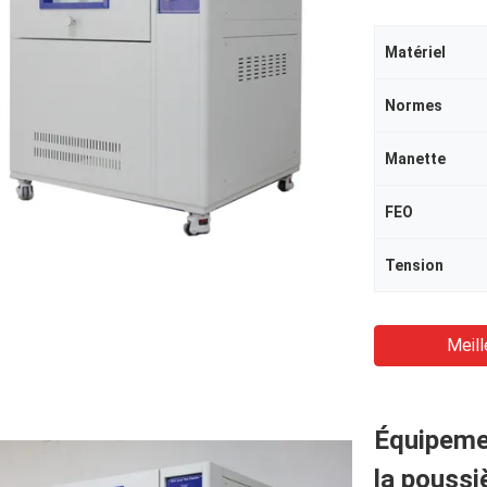
Matériel
Normes
Manette
FEO
Tension
Meill
Équipeme
la poussi