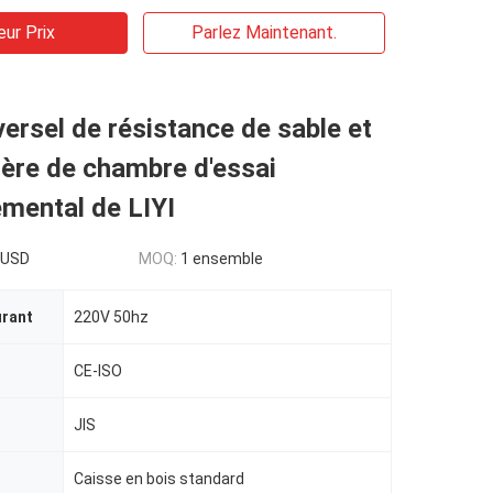
eur Prix
Parlez Maintenant.
versel de résistance de sable et
ère de chambre d'essai
mental de LIYI
0USD
MOQ:
1 ensemble
urant
220V 50hz
CE-ISO
JIS
Caisse en bois standard