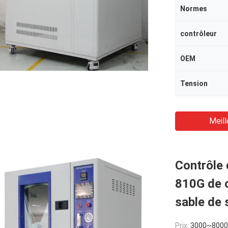
Normes
contrôleur
OEM
Tension
Meill
Contrôle 
810G de 
sable de 
Prix:
3000~800