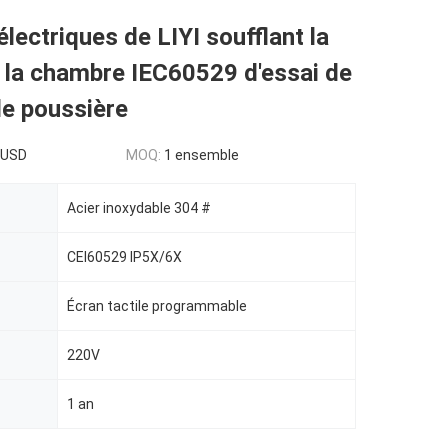
électriques de LIYI soufflant la
 la chambre IEC60529 d'essai de
de poussière
0USD
MOQ:
1 ensemble
Acier inoxydable 304 #
CEI60529 IP5X/6X
Écran tactile programmable
220V
1 an