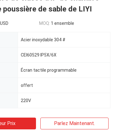
e poussière de sable de LIYI
0USD
MOQ:
1 ensemble
Acier inoxydable 304 #
CEI60529 IP5X/6X
Écran tactile programmable
offert
220V
eur Prix
Parlez Maintenant.