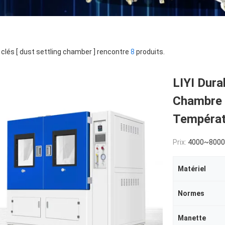
clés [ dust settling chamber ] rencontre
8
produits.
LIYI Dura
Chambre 
Températ
Prix:
4000~800
Matériel
Normes
Manette