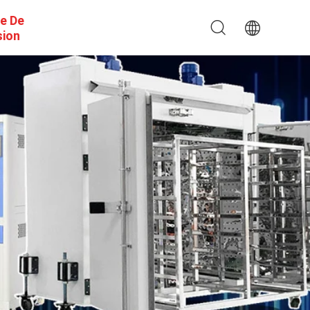
e De
sion