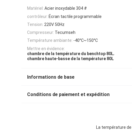
Matériel:
Acier inoxydable 304 #
contrôleur:
Écran tactile programmable
Tension:
220V 50Hz
Compresseur:
Tecumseh
Température ambiante:
-40°C~150°C
Mettre en évidence:
,
chambre de la température du benchtop 80L
chambre haute-basse de la température 80L
Informations de base
Conditions de paiement et expédition
La température de p