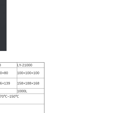
0
LY-21000
0×80
100×100×100
6×139
158×188×168
1000L
: -70℃~150℃