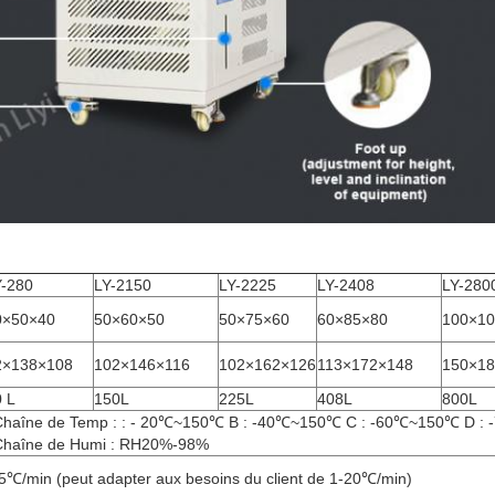
Y-280
LY-2150
LY-2225
LY-2408
LY-280
0×50×40
50×60×50
50×75×60
60×85×80
100×10
2×138×108
102×146×116
102×162×126
113×172×148
150×18
 L
150L
225L
408L
800L
Chaîne de Temp : : - 20℃~150℃ B : -40℃~150℃ C : -60℃~150℃ D 
Chaîne de Humi : RH20%-98%
5℃/min (peut adapter aux besoins du client de 1-20℃/min)