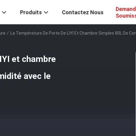
Demand
Produits
Contactez Nous
Soumis
ure
/
La Température De Porte De LIYI Et Chambre Simples 80L De Cont
IYI et chambre
idité avec le