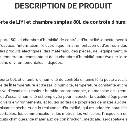
DESCRIPTION DE PRODUIT
rte de LIYI et chambre simples 80L de contrôle d'humi
porte 80L et chambre d'humidité de contrôle d'humidité la petite avec le 
 l'espace, l'information, l'électronique, l'instrumentation et d'autres indu
 des produits électriques, des matériaux, des pièces, de l'équipement,
 la température constante et de la chambre d'humidité pour évaluer la r
itions environnementales indiquées.
porte 80L et chambre d'humidité de contrôle d'humidité la petite avec le 
ne de
la
température et d'essai d'humidité, température constante et c
tive d'essai de
la
chaleur humide programmable, ou machine de
la
tem
t d'essai d'humidité est employée pour inspecter la qualité d'équipeme
divers environnements, et toutes sortes de propriétés de matériaux de
résistance sèche et de la résistance d'humidité, qui est adaptée pour l'él
portables, les communications, les mètres, les véhicules, l'inspection e
oduits chimiques, de matériaux de construction, médicale, aérospatiale 