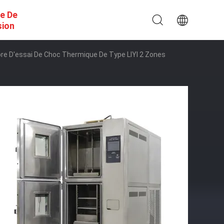
e De
sion
re D'essai De Choc Thermique De Type LIYI 2 Zones