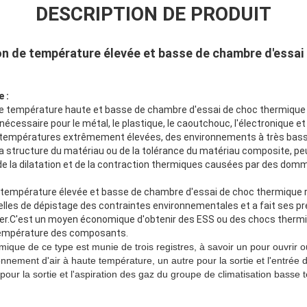
DESCRIPTION DE PRODUIT
on de température élevée et basse de chambre d'essai
 :
de température haute et basse de chambre d'essai de choc thermique re
écessaire pour le métal, le plastique, le caoutchouc, l'électronique et
es températures extrêmement élevées, des environnements à très bas
la structure du matériau ou de la tolérance du matériau composite, pe
n de la dilatation et de la contraction thermiques causées par des do
 température élevée et basse de chambre d'essai de choc thermique re
lles de dépistage des contraintes environnementales et a fait ses p
ier.C'est un moyen économique d'obtenir des ESS ou des chocs thermi
empérature des composants.
que de ce type est munie de trois registres, à savoir un pour ouvrir ou 
onnement d'air à haute température, un autre pour la sortie et l'entrée d'
e pour la sortie et l'aspiration des gaz du groupe de climatisation basse