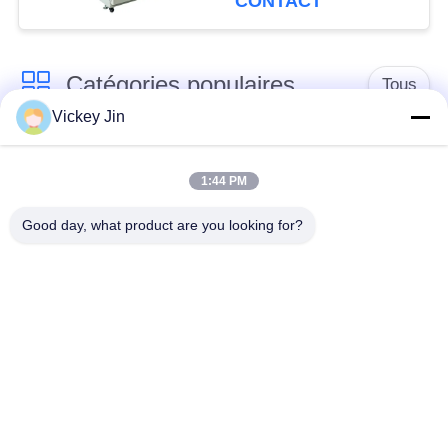
CONTACT
programmable de LIYI
Catégories populaires
Tous
Vickey Jin
chambre d'essai
Chambre d'essai de
concernant
1:44 PM
climat
l'environnement
Good day, what product are you looking for?
Chambre d'essai de
étuve électrique
choc thermique
chambre d'essai
Étuve industrielle
vieillissant
Chambre d'essai de
Chambre d'essai à
la poussière de sable
l'embrun salin