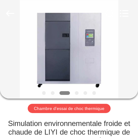
Dongguan
Liyi
Environmental
Technology
Co.,
Ltd..
All
Rights
MAISON
Reserved.
PRODUITS
AU
SUJET
DE
NOUS
Chambre d'essai de choc thermique
VISITE
Simulation environnementale froide et
D'USINE
chaude de LIYI de choc thermique de