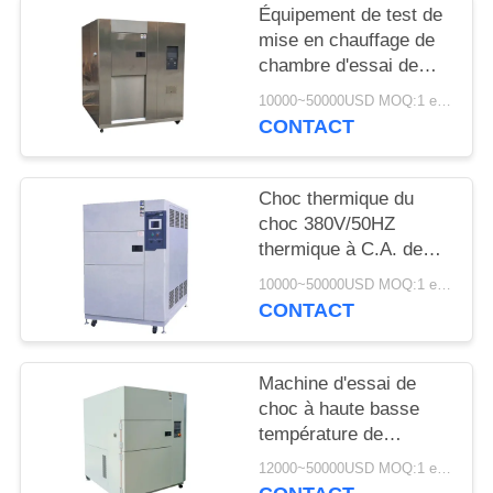
SITE
Équipement de test de
mise en chauffage de
chambre d'essai de
PRIVACY
choc thermique d'acier
10000~50000USD MOQ:1 ensemble
POLICY
inoxydable de LIYI 304
CONTACT
Choc thermique du
choc 380V/50HZ
thermique à C.A. de
LIYI d'essai d'air
10000~50000USD MOQ:1 ensemble
climatique de chambre
CONTACT
Machine d'essai de
choc à haute basse
température de
chambre d'essai de
12000~50000USD MOQ:1 ensemble
choc thermique