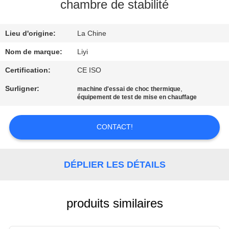
chambre de stabilité
CONTRÔLE
Lieu d'origine:
La Chine
DE
QUALITÉ
Nom de marque:
Liyi
Certification:
CE ISO
CONTACTEZ-
Surligner:
,
machine d'essai de choc thermique
équipement de test de mise en chauffage
NOUS
CONTACT!
DEMANDEZ
UNE
DÉPLIER LES DÉTAILS
CITATION
PLAN
produits similaires
DU