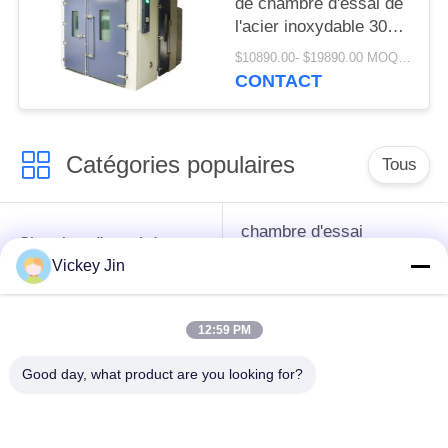
de chambre d'essai de
l'acier inoxydable 304
dans la pièce
$10890.00- $19890.00 MOQ:1 ensemble
d'humidité de la
CONTACT
température
Catégories populaires
Tous
chambre d'essai
Chambre d'essai de
concernant
climat
Vickey Jin
l'environnement
12:59 PM
Chambre d'essai de
étuve électrique
choc thermique
Good day, what product are you looking for?
chambre d'essai
Étuve industrielle
vieillissant