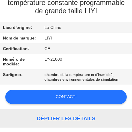
température constante programmable
de grande taille LIYI
CONTRÔLE
DE
Lieu d'origine:
La Chine
QUALITÉ
Nom de marque:
LIYI
CONTACTEZ-
Certification:
CE
NOUS
Numéro de
LY-21000
modèle:
Surligner:
,
chambre de la température et d'humidité
DEMANDEZ
chambres environnementales de simulation
UNE
CITATION
CONTACT!
PLAN
DÉPLIER LES DÉTAILS
DU