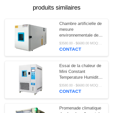
SITE
produits similaires
PRIVACY
Chambre artificielle de
POLICY
mesure
environnementale de
contrôle de climat
$3580.00 - $6680.00 MOQ:1 ensemble
220V/380V
CONTACT
Essai de la chaleur de
Mini Constant
Temperature Humidity
Chamber Damp de
$3580.00 - $6680.00 MOQ:1 ensemble
laboratoire
CONTACT
Promenade climatique