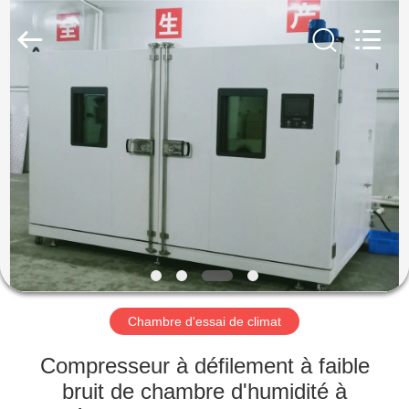
Dongguan
Liyi
Environmental
Technology
Co.,
Ltd..
All
Rights
MAISON
Reserved.
PRODUITS
AU
SUJET
DE
NOUS
Chambre d'essai de climat
VISITE
Compresseur à défilement à faible
D'USINE
bruit de chambre d'humidité à