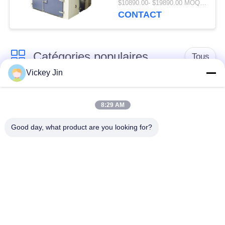
$10890.00- $19890.00 MOQ:1 ensemble
d'humidité de la
CONTACT
température
Catégories populaires
Tous
Vickey Jin
chambre d'essai
Chambre d'essai de
concernant
8:29 AM
climat
l'environnement
Good day, what product are you looking for?
Chambre d'essai de
étuve électrique
choc thermique
chambre d'essai
Étuve industrielle
vieillissant