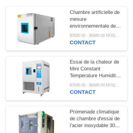
SITE
Chambre artificielle de
mesure
PRIVACY
environnementale de
POLICY
contrôle de climat
$3580.00 - $6680.00 MOQ:1 ensemble
220V/380V
CONTACT
Essai de la chaleur de
Mini Constant
Temperature Humidity
Chamber Damp de
$3580.00 - $6680.00 MOQ:1 ensemble
laboratoire
CONTACT
Promenade climatique
de chambre d'essai de
l'acier inoxydable 304
dans la pièce