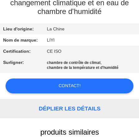
changement climatique et en eau de
chambre d'humidité
CONTRÔLE
DE
Lieu d'origine:
La Chine
QUALITÉ
Nom de marque:
LIYI
CONTACTEZ-
Certification:
CE ISO
NOUS
Surligner:
,
chambre de contrôle de climat
chambre de la température et d'humidité
DEMANDEZ
CONTACT!
UNE
CITATION
DÉPLIER LES DÉTAILS
PLAN
DU
produits similaires