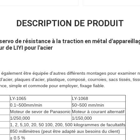
DESCRIPTION DE PRODUIT
servo de résistance à la traction en métal d'appareill
r de LIYI pour l'acier
 également être équipée d'autres différents montages pour examiner n'
 d'acier, plaques d'acier, plastique, composé, courroies, sacs tissés, tis
nce, simple et commode pour employer, fixage fiable.
LY-1065
LY-1068
0.1~500mm/min
50~500 mm/min
Moteur de sevor de Panasonic
Moteur à courant alternatif
1/250,000
1/150,000
1, 2, 5,10, 20, 50 100, 200, 500 kilogrammes de facultatifs
850 millimètres (peut être adapté aux besoins du client)
± 0.5 %