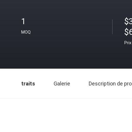
1
$3
$
MOQ
Prix
traits
Galerie
Description de pro