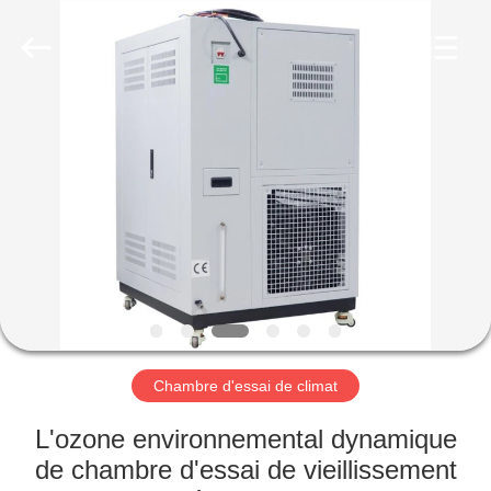
Dongguan
Liyi
Environmental
Technology
Co.,
Ltd..
All
Rights
MAISON
Reserved.
PRODUITS
AU
SUJET
DE
NOUS
Chambre d'essai de climat
VISITE
L'ozone environnemental dynamique
D'USINE
de chambre d'essai de vieillissement