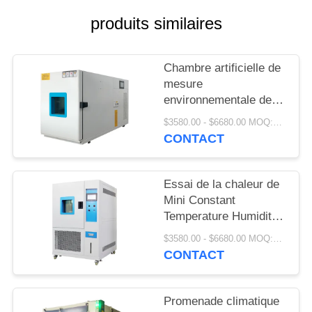
SITE
produits similaires
PRIVACY
Chambre artificielle de
POLICY
mesure
environnementale de
contrôle de climat
$3580.00 - $6680.00 MOQ:1 ensemble
220V/380V
CONTACT
Essai de la chaleur de
Mini Constant
Temperature Humidity
Chamber Damp de
$3580.00 - $6680.00 MOQ:1 ensemble
laboratoire
CONTACT
Promenade climatique