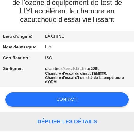
de l'ozone d'équipement de test de
LIYI accélèrent la chambre en
CONTRÔLE
caoutchouc d'essai vieillissant
DE
QUALITÉ
Lieu d'origine:
LA CHINE
Nom de marque:
LIYI
CONTACTEZ-
Certification:
ISO
NOUS
Surligner:
,
chambre d'essai du climat 225L
,
Chambre d'essai du climat TEMI880
DEMANDEZ
Chambre d'essai d'humidité de la température
d'ODM
UNE
CITATION
CONTACT!
PLAN
DÉPLIER LES DÉTAILS
DU