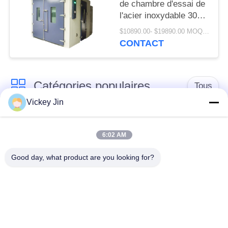
de chambre d'essai de
l'acier inoxydable 304
dans la pièce
$10890.00- $19890.00 MOQ:1 ensemble
d'humidité de la
CONTACT
température
Catégories populaires
Tous
Vickey Jin
chambre d'essai
Chambre d'essai de
concernant
6:02 AM
climat
l'environnement
Good day, what product are you looking for?
Chambre d'essai de
étuve électrique
choc thermique
chambre d'essai
Étuve industrielle
vieillissant