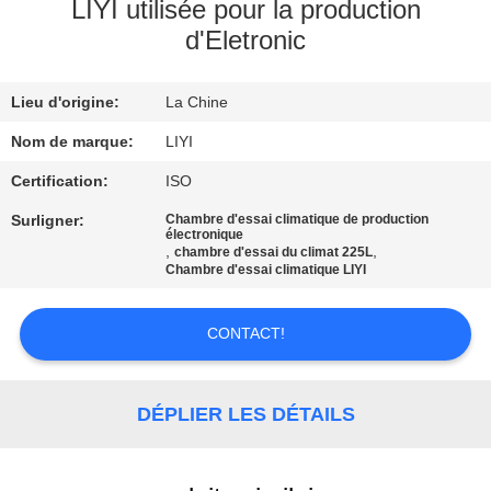
LIYI utilisée pour la production
d'Eletronic
CONTRÔLE
DE
Lieu d'origine:
La Chine
QUALITÉ
Nom de marque:
LIYI
CONTACTEZ-
Certification:
ISO
NOUS
Surligner:
Chambre d'essai climatique de production
électronique
,
,
chambre d'essai du climat 225L
Chambre d'essai climatique LIYI
DEMANDEZ
UNE
CONTACT!
CITATION
DÉPLIER LES DÉTAILS
PLAN
DU