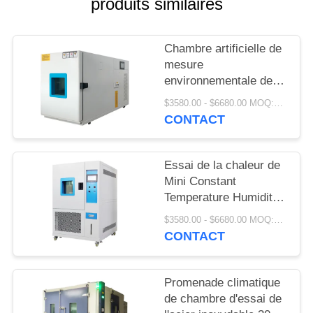
produits similaires
SITE
PRIVACY
Chambre artificielle de
mesure
POLICY
environnementale de
contrôle de climat
$3580.00 - $6680.00 MOQ:1 ensemble
220V/380V
CONTACT
Essai de la chaleur de
Mini Constant
Temperature Humidity
Chamber Damp de
$3580.00 - $6680.00 MOQ:1 ensemble
laboratoire
CONTACT
Promenade climatique
de chambre d'essai de