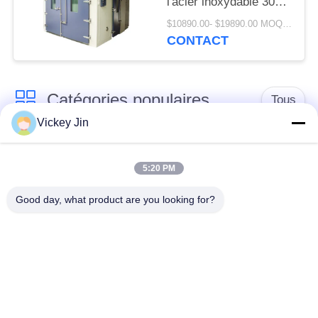
l'acier inoxydable 304
dans la pièce
$10890.00- $19890.00 MOQ:1 ensemble
d'humidité de la
CONTACT
température
Catégories populaires
Tous
Vickey Jin
chambre d'essai
Chambre d'essai de
concernant
5:20 PM
climat
l'environnement
Good day, what product are you looking for?
Chambre d'essai de
étuve électrique
choc thermique
chambre d'essai
Étuve industrielle
vieillissant