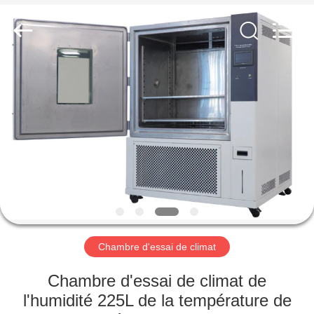
Dongguan
Liyi
Environmental
Technology
Co.,
Ltd..
All
Rights
MAISON
Reserved.
PRODUITS
AU
SUJET
DE
NOUS
Chambre d'essai de climat
VISITE
Chambre d'essai de climat de
D'USINE
l'humidité 225L de la température de