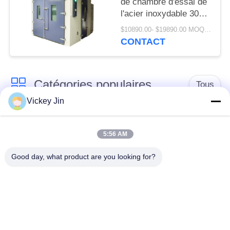
de chambre d'essai de
l'acier inoxydable 304
dans la pièce
$10890.00- $19890.00 MOQ:1 ensemble
d'humidité de la
CONTACT
température
Catégories populaires
Tous
Vickey Jin
chambre d'essai
Chambre d'essai de
concernant
5:56 AM
climat
l'environnement
Good day, what product are you looking for?
Chambre d'essai de
étuve électrique
choc thermique
chambre d'essai
Étuve industrielle
vieillissant