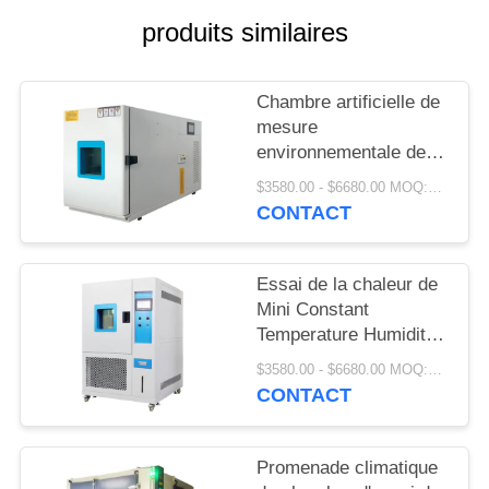
SITE
produits similaires
PRIVACY
Chambre artificielle de
POLICY
mesure
environnementale de
contrôle de climat
$3580.00 - $6680.00 MOQ:1 ensemble
220V/380V
CONTACT
Essai de la chaleur de
Mini Constant
Temperature Humidity
Chamber Damp de
$3580.00 - $6680.00 MOQ:1 ensemble
laboratoire
CONTACT
Promenade climatique