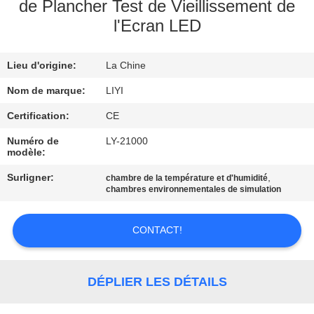
de Plancher Test de Vieillissement de
l'Ecran LED
CONTRÔLE
DE
Lieu d'origine:
La Chine
QUALITÉ
Nom de marque:
LIYI
CONTACTEZ-
Certification:
CE
NOUS
Numéro de
LY-21000
modèle:
Surligner:
,
chambre de la température et d'humidité
DEMANDEZ
chambres environnementales de simulation
UNE
CITATION
CONTACT!
PLAN
DÉPLIER LES DÉTAILS
DU