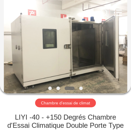
Dongguan
Liyi
Environmental
Technology
Co.,
Ltd..
All
Rights
MAISON
Reserved.
PRODUITS
AU
SUJET
DE
NOUS
Chambre d'essai de climat
VISITE
LIYI -40 - +150 Degrés Chambre
D'USINE
d'Essai Climatique Double Porte Type