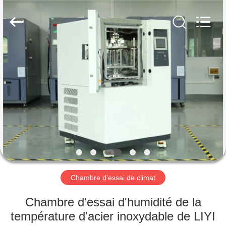
Dongguan
Liyi
Environmental
Technology
Co.,
Ltd..
All
Rights
MAISON
Reserved.
PRODUITS
AU
SUJET
DE
NOUS
Chambre d'essai de climat
VISITE
Chambre d'essai d'humidité de la
D'USINE
température d'acier inoxydable de LIYI