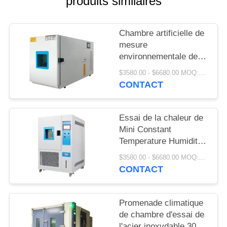
produits similaires
SITE
Chambre artificielle de
PRIVACY
mesure
POLICY
environnementale de
contrôle de climat
$3580.00 - $6680.00 MOQ:1 ensemble
220V/380V
CONTACT
Essai de la chaleur de
Mini Constant
Temperature Humidity
Chamber Damp de
$3580.00 - $6680.00 MOQ:1 ensemble
laboratoire
CONTACT
Promenade climatique
de chambre d'essai de
l'acier inoxydable 304