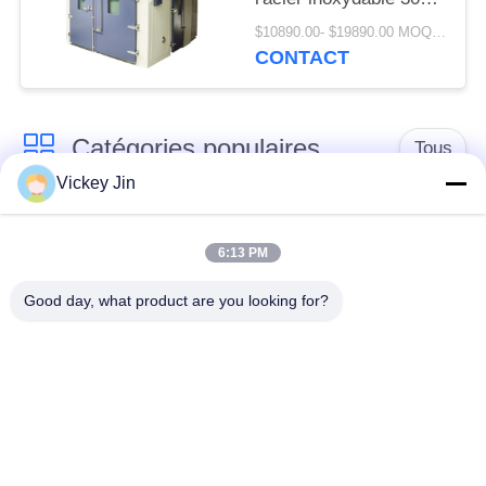
dans la pièce
$10890.00- $19890.00 MOQ:1 ensemble
d'humidité de la
CONTACT
température
Catégories populaires
Tous
Vickey Jin
chambre d'essai
Chambre d'essai de
concernant
6:13 PM
climat
l'environnement
Good day, what product are you looking for?
Chambre d'essai de
étuve électrique
choc thermique
chambre d'essai
Étuve industrielle
vieillissant