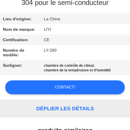
304 pour le semi-conducteur
CONTRÔLE
Lieu d'origine:
La Chine
DE
QUALITÉ
Nom de marque:
LIYI
Certification:
CE
CONTACTEZ-
Numéro de
LY-280
modèle:
NOUS
Surligner:
,
chambre de contrôle de climat
chambre de la température et d'humidité
DEMANDEZ
UNE
CONTACT!
CITATION
DÉPLIER LES DÉTAILS
PLAN
DU