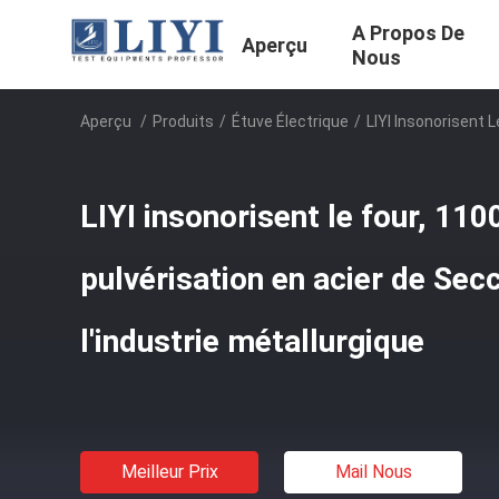
A Propos De
Aperçu
Nous
Aperçu
/
Produits
/
Étuve Électrique
/
LIYI Insonorisent L
LIYI insonorisent le four, 110
pulvérisation en acier de Secc
l'industrie métallurgique
Meilleur Prix
Mail Nous