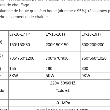
orce de chauffage.
lumine de haute qualité et haute (alumine > 95%), résistantes po
efroidissement et de chaleur
LY-16-17TP
LY-16-18TP
LY-16-19TP
D)
150*150*80
200*150*150
300*200*200
D)
735*750*1200
700*670*930
750*660*1020
)
155
190
300
e
3KW
5KW
9KW
220V 50/60HZ
 de
℃
du
±
1
-0.1MPa