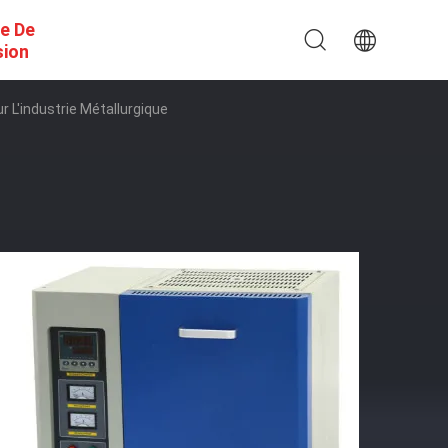
e De
sion
r L'industrie Métallurgique