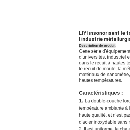
LIYI insonorisent le f
l'industrie métallurg
Description de produit
Cette série d'équipement 
d'universités, industriel
dans le recuit à hautes t
le recuit de moule, la m
matériaux de nanomètre, l
hautes températures.
Caractéristiques
:
1.
La double-couche forcé
température ambiante à l'
haute qualité, et n'est p
d'acier inoxydable sans no
2.
Il est uniforme, la cha