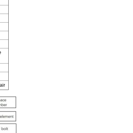
e
air