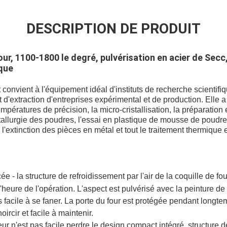
DESCRIPTION DE PRODUIT
our, 1100-1800 le degré, pulvérisation en acier de Secc,
ique
convient à l'équipement idéal d'instituts de recherche scientifiqu
 et d'extraction d'entreprises expérimental et de production. Ell
empératures de précision, la micro-cristallisation, la préparation
étallurgie des poudres, l'essai en plastique de mousse de poudre
'extinction des pièces en métal et tout le traitement thermique 
e - la structure de refroidissement par l'air de la coquille de fo
heure de l'opération. L'aspect est pulvérisé avec la peinture de
as facile à se faner. La porte du four est protégée pendant longt
ircir et facile à maintenir.
leur n'est pas facile perdre le design compact intégré, structure 