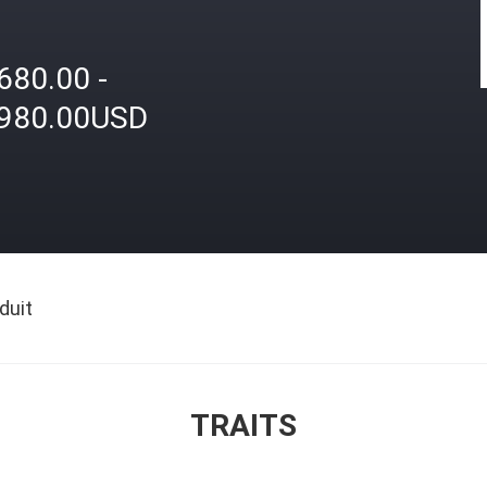
680.00 -
,980.00USD
duit
TRAITS