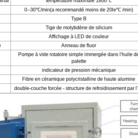
final
température maximale 1800℃
0--30℃
/min(a recommandé moins de 20
le℃
/min)
Type B
Tige de molybdène de silicium
Affichage à LED de couleur
e
Anneau de fluor
Pompe à vide rotatoire simple immergée dans l'huile d
palette
indicateur de pression mécanique
Fibre en céramique polycristalline de haute alumine
double-couche forcée - structure de refroidissement par l'