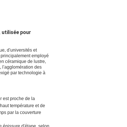
 utilisée pour
e, d'universités et
e a principalement employé
 en céramique de lustre,
, l'agglomération des
exigé par technologie à
ur est proche de la
 haut température et de
emps par la couverture
de épissure d'étape, selon