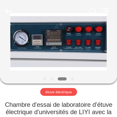
Dongguan
Liyi
Environmental
Technology
Co.,
Ltd..
All
Rights
MAISON
Reserved.
PRODUITS
AU
SUJET
DE
NOUS
étuve électrique
VISITE
Chambre d'essai de laboratoire d'étuve
D'USINE
électrique d'universités de LIYI avec la