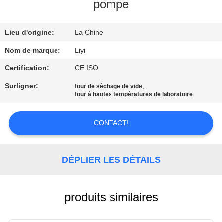
pompe
CONTRÔLE
Lieu d'origine:
La Chine
DE
QUALITÉ
Nom de marque:
Liyi
Certification:
CE ISO
CONTACTEZ-
Surligner:
,
four de séchage de vide
four à hautes températures de laboratoire
NOUS
CONTACT!
DEMANDEZ
UNE
DÉPLIER LES DÉTAILS
CITATION
PLAN
produits similaires
DU