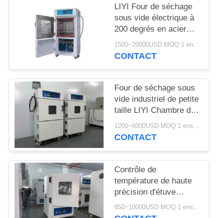
SITE
LIYI Four de séchage
sous vide électrique à
200 degrés en acier
PRIVACY
inoxydable avec
1500~20000USD MOQ:1 ensemble
POLICY
revêtement en poudre
CONTACT
électrostatique
Four de séchage sous
vide industriel de petite
taille LIYI Chambre de
séchage sous vide
1200~6000USD MOQ:1 ensemble
stable
CONTACT
Contrôle de
température de haute
précision d'étuve
électrique d'uniformité
850~10000USD MOQ:1 ensemble
élevée de LIYI