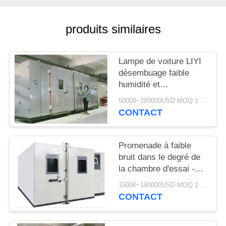
SITE
produits similaires
PRIVACY
POLICY
Lampe de voiture LIYI
désembuage faible
humidité et
température
50000~200000USD MOQ:1 ensemble
compresseur de
CONTACT
défilement de chambre
de cyclisme
Promenade à faible
bruit dans le degré de
la chambre d'essai -40
à +120 hygrométrie de
15000~100000USD MOQ:1 ensemble
10% - de 98%
CONTACT