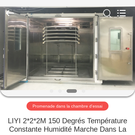
Dongguan
Liyi
Environmental
Technology
Co.,
Ltd..
All
Rights
MAISON
Reserved.
PRODUITS
AU
SUJET
DE
NOUS
Promenade dans la chambre d'essai
VISITE
LIYI 2*2*2M 150 Degrés Température
D'USINE
Constante Humidité Marche Dans La