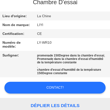
Chambre D'essai
CONTRÔLE
Lieu d'origine:
La Chine
DE
QUALITÉ
Nom de marque:
LIYI
Certification:
CE
CONTACTEZ-
Numéro de
LY-WR10
modèle:
NOUS
Surligner:
,
promenade 150Degree dans la chambre d'essai
Promenade dans la chambre d'essai d'humidité
de la température constante
DEMANDEZ
,
chambre d'essai d'humidité de la température
UNE
150Degree constante
CITATION
CONTACT!
PLAN
DU
DÉPLIER LES DÉTAILS