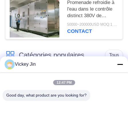
Promenade refroidie à
l'eau dans le contrôle
distinct 380V de
chambre de la chambre
50000~200000USD MOQ:1 ensemble
ab d'essai
CONTACT
Catégories populaires
Tous
Vickey Jin
chambre d'essai
Chambre d'essai de
concernant
12:47 PM
climat
l'environnement
Good day, what product are you looking for?
Chambre d'essai de
étuve électrique
choc thermique