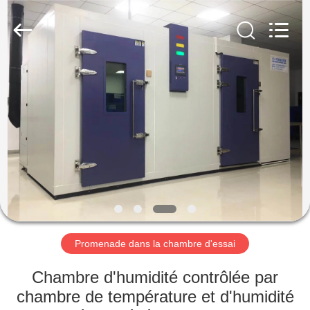
Dongguan
Liyi
Environmental
Technology
Co.,
Ltd..
All
Rights
MAISON
Reserved.
PRODUITS
AU
SUJET
DE
NOUS
Promenade dans la chambre d'essai
VISITE
Chambre d'humidité contrôlée par
D'USINE
chambre de température et d'humidité