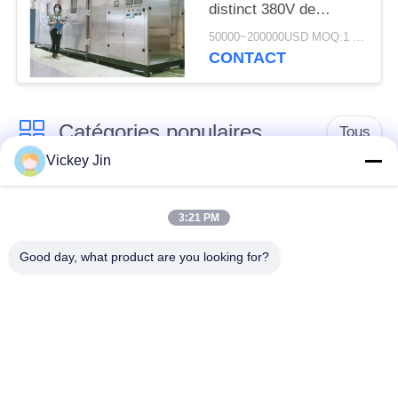
distinct 380V de
chambre de la chambre
50000~200000USD MOQ:1 ensemble
ab d'essai
CONTACT
Catégories populaires
Tous
Vickey Jin
chambre d'essai
Chambre d'essai de
concernant
3:21 PM
climat
l'environnement
Good day, what product are you looking for?
Chambre d'essai de
étuve électrique
choc thermique
chambre d'essai
Étuve industrielle
vieillissant