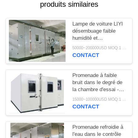
SITE
produits similaires
PRIVACY
Lampe de voiture LIYI
désembuage faible
POLICY
humidité et
température
50000~200000USD MOQ:1 ensemble
compresseur de
CONTACT
défilement de chambre
de cyclisme
Promenade à faible
bruit dans le degré de
la chambre d'essai -40
à +120 hygrométrie de
15000~100000USD MOQ:1 ensemble
10% - de 98%
CONTACT
Promenade refroidie à
l'eau dans le contrôle