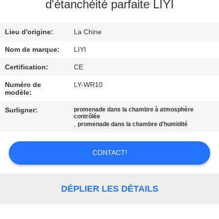
d'étanchéité parfaite LIYI
CONTRÔLE
Lieu d'origine:
La Chine
DE
QUALITÉ
Nom de marque:
LIYI
Certification:
CE
CONTACTEZ-
Numéro de
LY-WR10
modèle:
NOUS
Surligner:
promenade dans la chambre à atmosphère
contrôlée
,
promenade dans la chambre d'humidité
DEMANDEZ
UNE
CONTACT!
CITATION
DÉPLIER LES DÉTAILS
PLAN
DU