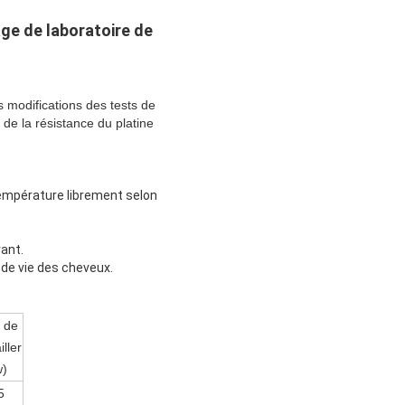
ge de laboratoire de
s modifications des tests de
 de la résistance du platine
température librement selon
rant.
 de vie des cheveux.
 de
iller
w)
5