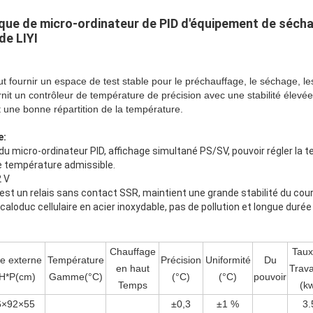
ue de micro-ordinateur de PID d'équipement de sécha
de LIYI
t fournir un espace de test stable pour le préchauffage, le séchage, le
rnit un contrôleur de température de précision avec une stabilité élevée
 une bonne répartition de la température.
e:
u micro-ordinateur PID, affichage simultané PS/SV, pouvoir régler la 
de température admissible.
2 V
 est un relais sans contact SSR, maintient une grande stabilité du cou
caloduc cellulaire en acier inoxydable, pas de pollution et longue durée
Chauffage
Taux
le externe
Température
Précision
Uniformité
Du
en haut
Trava
H*P(cm)
Gamme(°C)
(°C)
(°C)
pouvoir
Temps
(k
6×92×55
±0,3
±1 %
3.