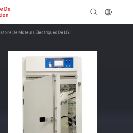
e De
sion
toire De Moteurs Électriques De LIYI