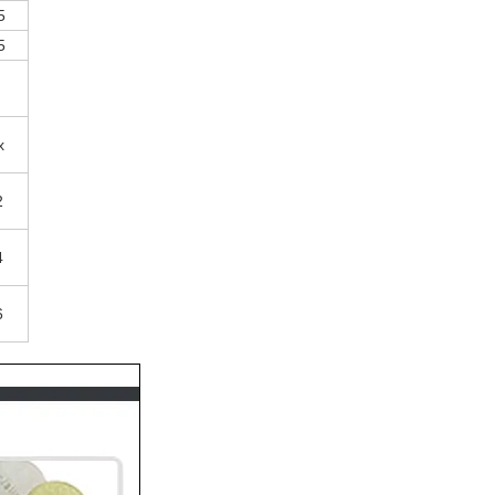
5
5
x
2
4
6