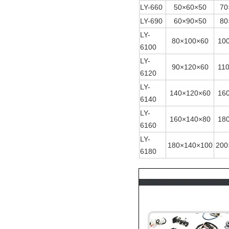
LY-660
50×60×50
70
LY-690
60×90×50
80
LY-
80×100×60
10
6100
LY-
90×120×60
11
6120
LY-
140×120×60
16
6140
LY-
160×140×80
18
6160
LY-
180×140×100
200
6180