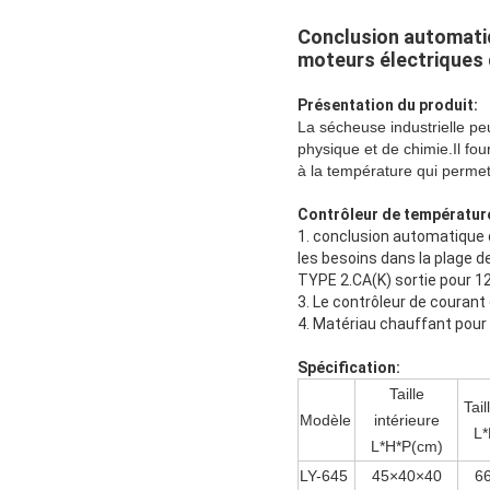
Conclusion automatiq
moteurs électriques 
Présentation du produit:
La sécheuse industrielle peu
physique et de chimie.Il fou
à la température qui permet
Contrôleur de températur
1. conclusion automatique d
les besoins dans la plage 
TYPE 2.CA(K)
sortie pour 1
3. Le contrôleur de courant
4. Matériau chauffant pour 
Spécification:
Taille
Tail
Modèle
intérieure
L*
L*H*P(cm)
LY-645
45×40×40
6