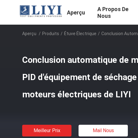
A Propos De
Aperçu
Nous
Aperçu
/
Produits
/
Étuve Électrique
/
Conclusion Automa
Conclusion automatique de m
PID d'équipement de séchage 
moteurs électriques de LIYI
Meilleur Prix
Mail Nous