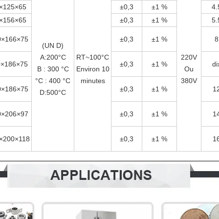
×125×65
±0,3
±1 %
4.
×156×65
±0,3
±1 %
5.
0×166×75
±0,3
±1 %
8
(UN D)
A:200°C
RT~100°C
220V
0×186×75
±0,3
±1 %
di
B : 300 °C
Environ 10
Ou
°C : 400 °C
minutes
380V
0×186×75
±0,3
±1 %
1
D:500°C
0×206×97
±0,3
±1 %
1
×200×118
±0,3
±1 %
1