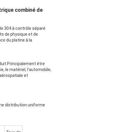
ctrique combiné de
e 304 à contrôle séparé
sts de physique et de
ce du platine à la
duit.Principalement être
e, le matériel, l'automobile,
'aérospatiale et
une distribution uniforme