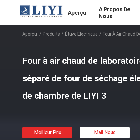
A Propos De
Aperçu
Nous
Aperçu
/
Produits
/
Étuve Électrique
/
Four À Air Chaud 
Four à air chaud de laboratoi
séparé de four de séchage él
de chambre de LIYI 3
Meilleur Prix
Mail Nous