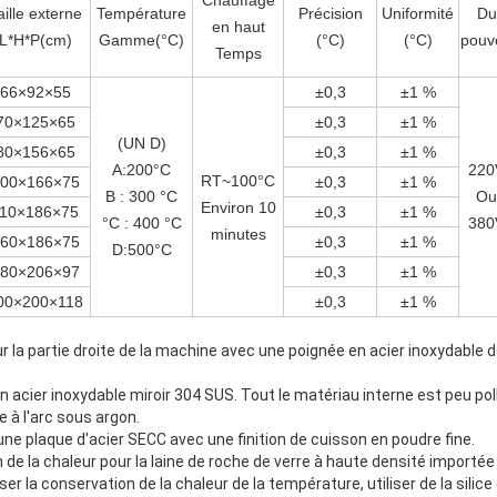
Chauffage
aille externe
Température
Précision
Uniformité
Du
en haut
L*H*P(cm)
Gamme(°C)
(°C)
(°C)
pouv
Temps
66×92×55
±0,3
±1 %
70×125×65
±0,3
±1 %
(UN D)
80×156×65
±0,3
±1 %
A:200°C
220
RT~100°C
00×166×75
±0,3
±1 %
B : 300 °C
Ou
Environ 10
10×186×75
±0,3
±1 %
°C : 400 °C
380
minutes
60×186×75
±0,3
±1 %
D:500°C
80×206×97
±0,3
±1 %
00×200×118
±0,3
±1 %
ur la partie droite de la machine avec une poignée en acier inoxydable d
n acier inoxydable miroir 304 SUS. Tout le matériau interne est peu pol
e à l'arc sous argon.
une plaque d'acier SECC avec une finition de cuisson en poudre fine.
 de la chaleur pour la laine de roche de verre à haute densité importée
r la conservation de la chaleur de la température, utiliser de la silic