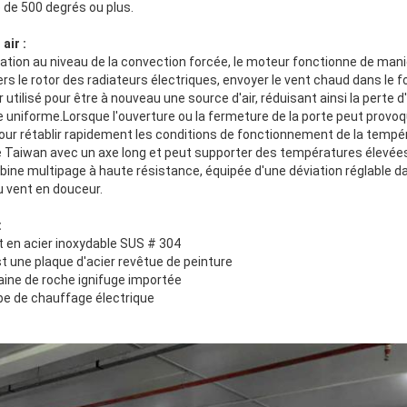
 de 500 degrés ou plus.
air :
ntation au niveau de la convection forcée, le moteur fonctionne de mani
ers le rotor des radiateurs électriques, envoyer le vent chaud dans le fou
ir utilisé pour être à nouveau une source d'air, réduisant ainsi la perte 
 uniforme.Lorsque l'ouverture ou la fermeture de la porte peut provoq
pour rétablir rapidement les conditions de fonctionnement de la tempé
e Taiwan avec un axe long et peut supporter des températures élevée
urbine multipage à haute résistance, équipée d'une déviation réglable d
u vent en douceur.
:
st en acier inoxydable SUS # 304
st une plaque d'acier revêtue de peinture
laine de roche ignifuge importée
ube de chauffage électrique