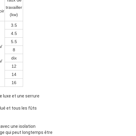
Taux de
travailler
oir
(kw)
3.5
4.5
5.5
V
8
dix
V
12
14
16
e luxe et une serrure
lué et tous les fûts
 avec une isolation
e ge qui peut longtemps être