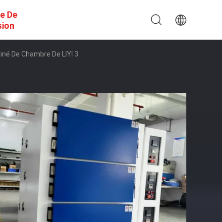
e De
sion
iné De Chambre De LIYI 3