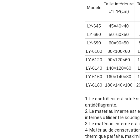
Taille intérieure
T
Modèle
L*H*P(cm)
LY-645
45×40×40
LY-660
50×60×50
LY-690
60×90×50
LY-6100
80×100×60
1
LY-6120
90×120×60
1
LY-6140
140×120×60
1
LY-6160
160×140×80
1
LY-6180
180×140×100
2
1. Le contrôleur est situé s
antidéflagrante.
2. Le matériau interne est e
internes utilisent le soudag
3. Le matériau externe est 
4. Matériau de conservation
thermique parfaite, maximise