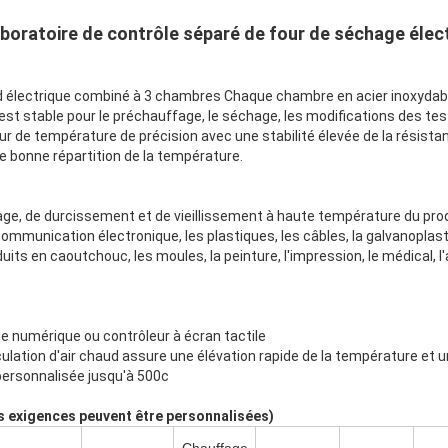
laboratoire de contrôle séparé de four de séchage éle
d électrique combiné à 3 chambres Chaque chambre en acier inoxydabl
est stable pour le préchauffage, le séchage, les modifications des te
eur de température de précision avec une stabilité élevée de la résistan
 bonne répartition de la température.
hage, de durcissement et de vieillissement à haute température du pro
communication électronique, les plastiques, les câbles, la galvanoplasti
uits en caoutchouc, les moules, la peinture, l'impression, le médical, l
ge numérique ou contrôleur à écran tactile
culation d'air chaud assure une élévation rapide de la température et 
personnalisée jusqu'à 500c
es exigences peuvent être personnalisées)