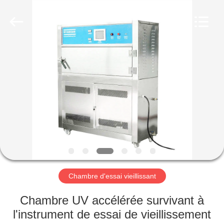
Dongguan
Liyi
Environmental
Technology
Co.,
Ltd..
All
Rights
MAISON
Reserved.
PRODUITS
AU
SUJET
DE
NOUS
Chambre d'essai vieillissant
VISITE
Chambre UV accélérée survivant à
D'USINE
l'instrument de essai de vieillissement