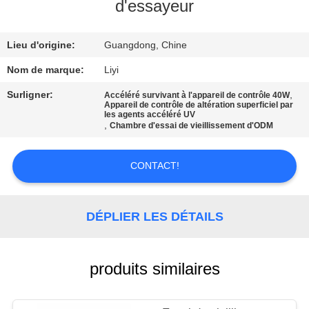
d'essayeur
CONTRÔLE
Lieu d'origine:
Guangdong, Chine
DE
QUALITÉ
Nom de marque:
Liyi
Surligner:
,
Accéléré survivant à l'appareil de contrôle 40W
Appareil de contrôle de altération superficiel par
CONTACTEZ-
les agents accéléré UV
,
Chambre d'essai de vieillissement d'ODM
NOUS
CONTACT!
DEMANDEZ
UNE
DÉPLIER LES DÉTAILS
CITATION
produits similaires
PLAN
DU