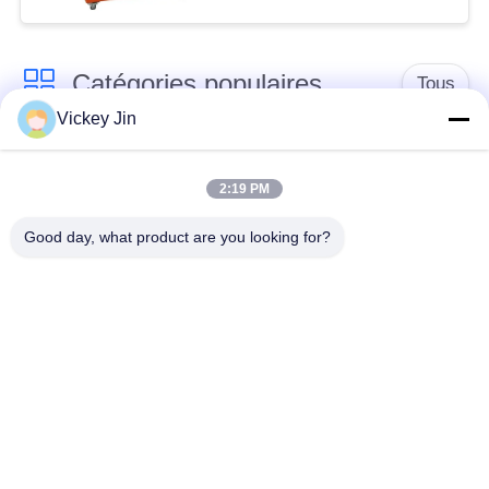
Catégories populaires
Tous
Vickey Jin
chambre d'essai
Chambre d'essai de
concernant
2:19 PM
climat
l'environnement
Good day, what product are you looking for?
Chambre d'essai de
étuve électrique
choc thermique
chambre d'essai
Étuve industrielle
vieillissant
Chambre d'essai de
Chambre d'essai à
la poussière de sable
l'embrun salin