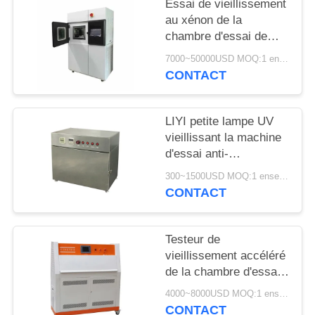
Essai de vieillissement
SITE
au xénon de la
chambre d'essai de
PRIVACY
vieillissement du
7000~50000USD MOQ:1 ensemble
simulateur solaire de
POLICY
CONTACT
laboratoire LIYI 150L
LIYI petite lampe UV
vieillissant la machine
d'essai anti-
rayonnement anti-
300~1500USD MOQ:1 ensemble
jaunissement
CONTACT
vieillissant la chambre
d'essai UV
Testeur de
vieillissement accéléré
de la chambre d'essai
de vieillissement en
4000~8000USD MOQ:1 ensemble
acier inoxydable LIYI
CONTACT