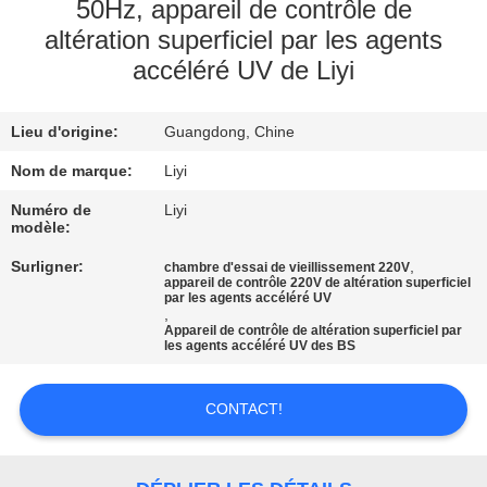
50Hz, appareil de contrôle de
altération superficiel par les agents
CONTRÔLE
accéléré UV de Liyi
DE
QUALITÉ
Lieu d'origine:
Guangdong, Chine
Nom de marque:
Liyi
CONTACTEZ-
Numéro de
Liyi
NOUS
modèle:
Surligner:
,
chambre d'essai de vieillissement 220V
DEMANDEZ
appareil de contrôle 220V de altération superficiel
par les agents accéléré UV
,
UNE
Appareil de contrôle de altération superficiel par
les agents accéléré UV des BS
CITATION
CONTACT!
PLAN
DU