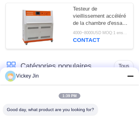
Testeur de
vieillissement accéléré
de la chambre d'essai
de vieillissement en
4000~8000USD MOQ:1 ensemble
acier inoxydable LIYI
CONTACT
Catégories populaires
Tous
Vickey Jin
chambre d'essai
Chambre d'essai de
concernant
1:39 PM
climat
l'environnement
Good day, what product are you looking for?
Chambre d'essai de
étuve électrique
choc thermique