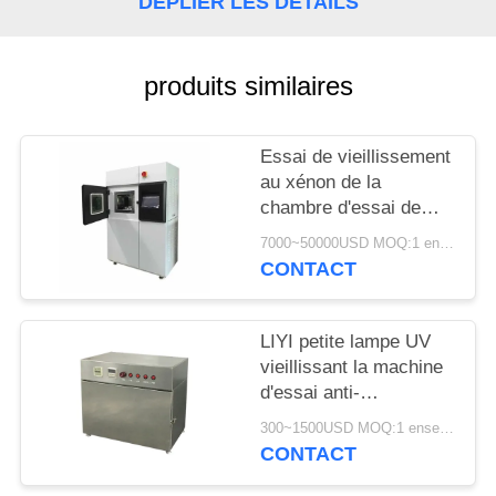
DÉPLIER LES DÉTAILS
SITE
PRIVACY
produits similaires
POLICY
Essai de vieillissement
au xénon de la
chambre d'essai de
vieillissement du
7000~50000USD MOQ:1 ensemble
simulateur solaire de
CONTACT
laboratoire LIYI 150L
LIYI petite lampe UV
vieillissant la machine
d'essai anti-
rayonnement anti-
300~1500USD MOQ:1 ensemble
jaunissement
CONTACT
vieillissant la chambre
d'essai UV