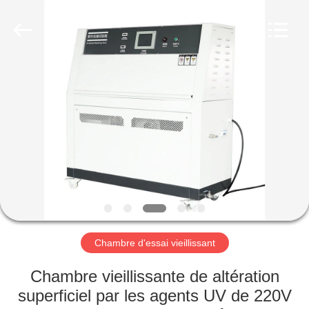
Dongguan
Liyi
Environmental
Technology
Co.,
Ltd..
All
Rights
MAISON
Reserved.
PRODUITS
AU
SUJET
DE
NOUS
Chambre d'essai vieillissant
VISITE
Chambre vieillissante de altération
D'USINE
superficiel par les agents UV de 220V