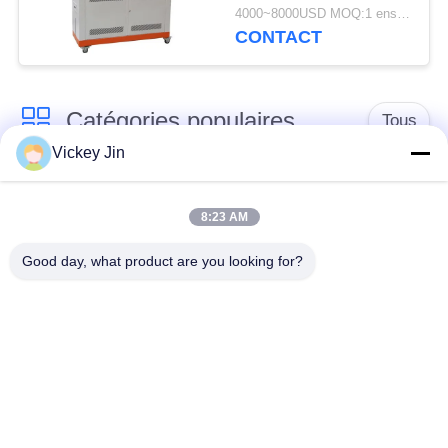
de vieillissement en
4000~8000USD MOQ:1 ensemble
acier inoxydable LIYI
CONTACT
Catégories populaires
Tous
Vickey Jin
chambre d'essai
Chambre d'essai de
concernant
8:23 AM
climat
l'environnement
Good day, what product are you looking for?
Chambre d'essai de
étuve électrique
choc thermique
chambre d'essai
Étuve industrielle
vieillissant