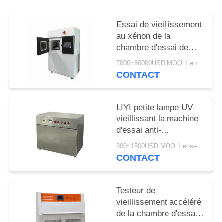
SITE
Essai de vieillissement
PRIVACY
au xénon de la
chambre d'essai de
POLICY
vieillissement du
7000~50000USD MOQ:1 ensemble
simulateur solaire de
CONTACT
laboratoire LIYI 150L
LIYI petite lampe UV
vieillissant la machine
d'essai anti-
rayonnement anti-
300~1500USD MOQ:1 ensemble
jaunissement
CONTACT
vieillissant la chambre
d'essai UV
Testeur de
vieillissement accéléré
de la chambre d'essai