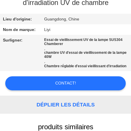
d'irradiation UV de chambre
CONTRÔLE
Lieu d'origine:
Guangdong, Chine
DE
QUALITÉ
Nom de marque:
Liyi
Surligner:
Essai de vieillissement UV de la lampe SUS304
Chamberer
CONTACTEZ-
,
chambre UV d'essai de vieillissement de la lampe
NOUS
40W
,
Chambre réglable d'essai vieillissant d'irradiation
DEMANDEZ
CONTACT!
UNE
CITATION
DÉPLIER LES DÉTAILS
PLAN
DU
produits similaires