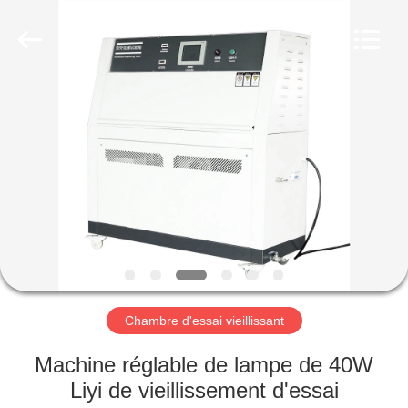
Dongguan
Liyi
Environmental
Technology
Co.,
Ltd..
All
Rights
MAISON
Reserved.
PRODUITS
AU
SUJET
DE
NOUS
Chambre d'essai vieillissant
VISITE
Machine réglable de lampe de 40W
D'USINE
Liyi de vieillissement d'essai