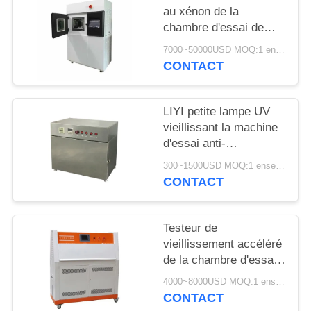
SITE
au xénon de la
chambre d'essai de
vieillissement du
PRIVACY
7000~50000USD MOQ:1 ensemble
simulateur solaire de
CONTACT
POLICY
laboratoire LIYI 150L
LIYI petite lampe UV
vieillissant la machine
d'essai anti-
rayonnement anti-
300~1500USD MOQ:1 ensemble
jaunissement
CONTACT
vieillissant la chambre
d'essai UV
Testeur de
vieillissement accéléré
de la chambre d'essai
de vieillissement en
4000~8000USD MOQ:1 ensemble
acier inoxydable LIYI
CONTACT