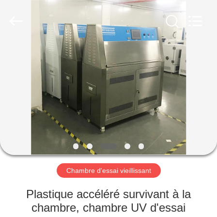
Dongguan
Liyi
Environmental
Technology
Co.,
Ltd..
All
Rights
MAISON
Reserved.
PRODUITS
AU
SUJET
DE
NOUS
Chambre d'essai vieillissant
VISITE
Plastique accéléré survivant à la
D'USINE
chambre, chambre UV d'essai