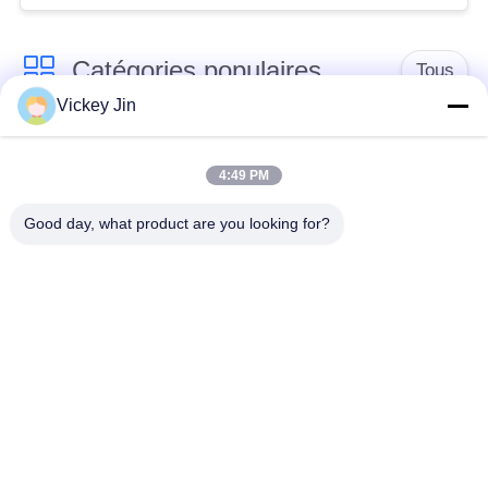
Catégories populaires
Tous
Vickey Jin
chambre d'essai
Chambre d'essai de
concernant
4:49 PM
climat
l'environnement
Good day, what product are you looking for?
Chambre d'essai de
étuve électrique
choc thermique
chambre d'essai
Étuve industrielle
vieillissant
Chambre d'essai de
Chambre d'essai à
la poussière de sable
l'embrun salin