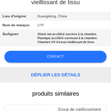
vieillissant de tissu
CONTRÔLE
Lieu d'origine:
Guangdong, Chine
DE
QUALITÉ
Nom de marque:
LIYI
Surligner:
,
35mm ont accéléré survivre à la chambre
,
Plastique accéléré survivant à la chambre
CONTACTEZ-
Chambre UV d'essai vieillissant de tissu
NOUS
CONTACT!
DEMANDEZ
UNE
DÉPLIER LES DÉTAILS
CITATION
produits similaires
PLAN
DU
Essai de vieillissement