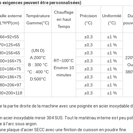
es exigences peuvent être personnalisées)
Chauffage
aille externe
Température
Précision
Uniformité
Du
en haut
L*H*P(cm)
Gamme(°C)
(°C)
(°C)
pouv
Temps
66×92×55
±0,3
±1 %
70×125×65
±0,3
±1 %
(UN D)
80×156×65
±0,3
±1 %
A:200°C
220
RT~100°C
00×166×75
±0,3
±1 %
B : 300 °C
Ou
Environ 10
10×186×75
±0,3
±1 %
°C : 400 °C
380
minutes
60×186×75
±0,3
±1 %
D:500°C
80×206×97
±0,3
±1 %
00×200×118
±0,3
±1 %
ur la partie droite de la machine avec une poignée en acier inoxydable d
n acier inoxydable miroir 304 SUS. Tout le matériau interne est peu pol
e à l'arc sous argon.
une plaque d'acier SECC avec une finition de cuisson en poudre fine.