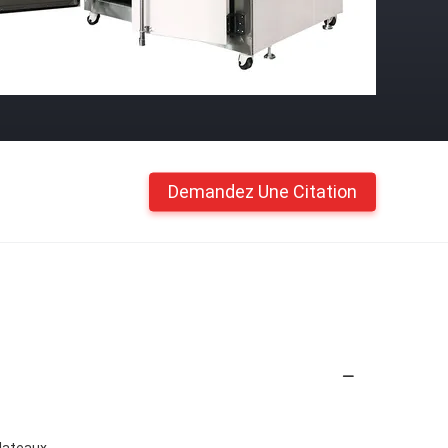
Demandez Une Citation
plateaux