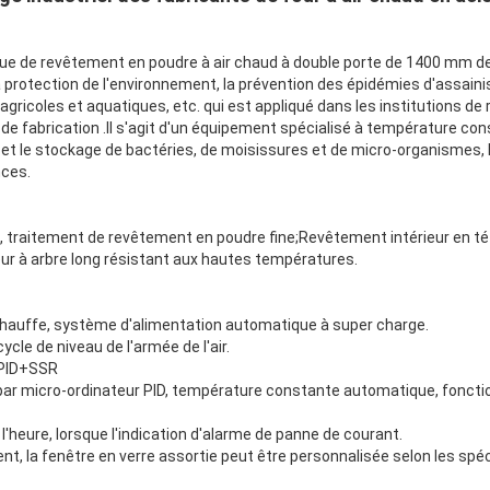
que de revêtement en poudre à air chaud à double porte de 1400 mm d
 la protection de l'environnement, la prévention des épidémies d'assain
gricoles et aquatiques, etc. qui est appliqué dans les institutions de 
de fabrication .Il s'agit d'un équipement spécialisé à température con
re et le stockage de bactéries, de moisissures et de micro-organismes, l
nces.
C, traitement de revêtement en poudre fine;Revêtement intérieur en té
eur à arbre long résistant aux hautes températures.
rchauffe, système d'alimentation automatique à super charge.
ycle de niveau de l'armée de l'air.
 PID+SSR
 par micro-ordinateur PID, température constante automatique, fonct
l'heure, lorsque l'indication d'alarme de panne de courant.
nt, la fenêtre en verre assortie peut être personnalisée selon les spéci