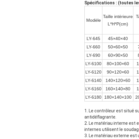
Spécifications : (toutes l
Taille intérieure
T
Modèle
L*H*P(cm)
LY-645
45×40×40
LY-660
50×60×50
LY-690
60×90×50
LY-6100
80×100×60
1
LY-6120
90×120×60
1
LY-6140
140×120×60
1
LY-6160
160×140×80
1
LY-6180
180×140×100
2
1. Le contrôleur est situé s
antidéflagrante.
2. Le matériau interne est e
internes utilisent le soudag
3. Le matériau externe est 