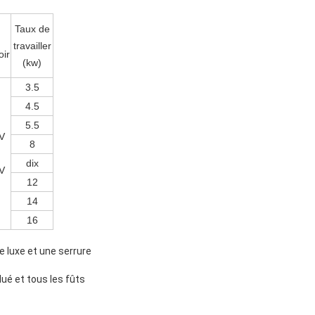
Taux de
travailler
oir
(kw)
3.5
4.5
5.5
V
8
dix
V
12
14
16
e luxe et une serrure
lué et tous les fûts