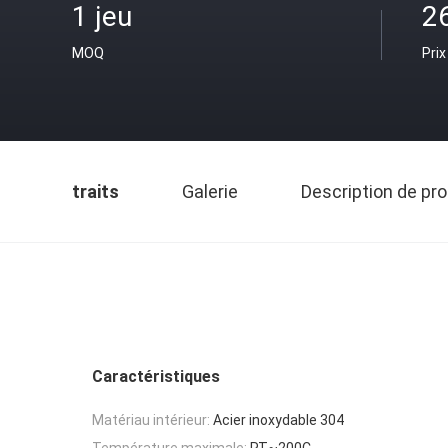
1 jeu
2
MOQ
Prix
traits
Galerie
Description de pro
Caractéristiques
Matériau intérieur:
Acier inoxydable 304
Température maximale:
RT~200C