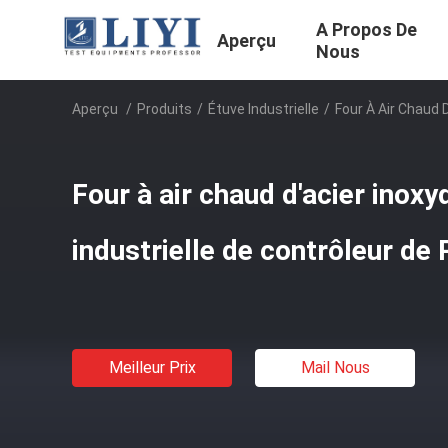
A Propos De
Aperçu
Nous
Aperçu
/
Produits
/
Étuve Industrielle
/
Four À Air Chaud D
Four à air chaud d'acier inoxy
industrielle de contrôleur de
Meilleur Prix
Mail Nous