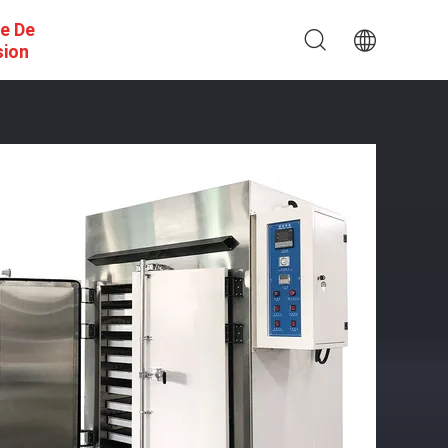
e De
sion