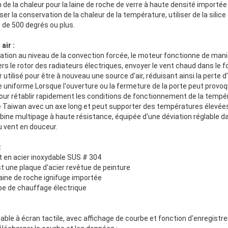
 de la chaleur pour la laine de roche de verre à haute densité importée
r la conservation de la chaleur de la température, utiliser de la silic
 de 500 degrés ou plus.
air :
ntation au niveau de la convection forcée, le moteur fonctionne de mani
ers le rotor des radiateurs électriques, envoyer le vent chaud dans le fou
ir utilisé pour être à nouveau une source d'air, réduisant ainsi la perte 
 uniforme.Lorsque l'ouverture ou la fermeture de la porte peut provoq
pour rétablir rapidement les conditions de fonctionnement de la tempé
e Taiwan avec un axe long et peut supporter des températures élevée
urbine multipage à haute résistance, équipée d'une déviation réglable d
u vent en douceur.
:
st en acier inoxydable SUS # 304
st une plaque d'acier revêtue de peinture
laine de roche ignifuge importée
ube de chauffage électrique
ble à écran tactile, avec affichage de courbe et fonction d'enregist