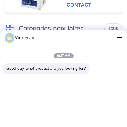
600C
CONTACT
Catégories populaires
Tous
Vickey Jin
chambre d'essai
Chambre d'essai de
concernant
9:37 AM
climat
l'environnement
Good day, what product are you looking for?
Chambre d'essai de
étuve électrique
choc thermique
chambre d'essai
Étuve industrielle
vieillissant
Chambre d'essai de
Chambre d'essai à