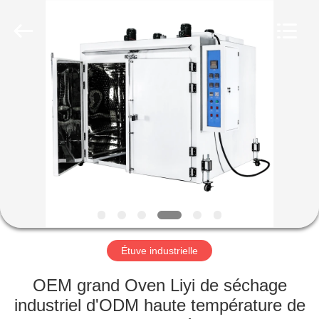
Dongguan
Liyi
Environmental
Technology
Co.,
Ltd..
All
Rights
MAISON
Reserved.
PRODUITS
AU
SUJET
DE
NOUS
Étuve industrielle
VISITE
OEM grand Oven Liyi de séchage
D'USINE
industriel d'ODM haute température de