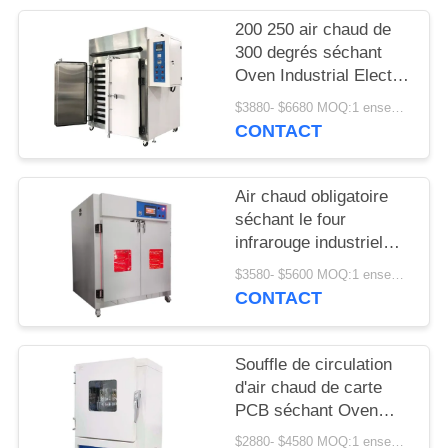
SITE
200 250 air chaud de
300 degrés séchant
PRIVACY
Oven Industrial Electric
Circulation Heating
POLICY
$3880- $6680 MOQ:1 ensemble
CONTACT
Air chaud obligatoire
séchant le four
infrarouge industriel
LIYI pour le laboratoire
$3580- $5600 MOQ:1 ensemble
CONTACT
Souffle de circulation
d'air chaud de carte
PCB séchant Oven
Electric Heating Max
$2880- $4580 MOQ:1 ensemble