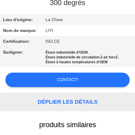
300 degrés
CONTRÔLE
Lieu d'origine:
La Chine
DE
QUALITÉ
Nom de marque:
LIYI
Certification:
ISO,CE
CONTACTEZ-
Surligner:
,
Étuve industrielle d'ODM
,
Étuve industrielle de circulation à air forcé
NOUS
Étuve à hautes températures d'OEM
DEMANDEZ
CONTACT!
UNE
CITATION
DÉPLIER LES DÉTAILS
PLAN
produits similaires
DU