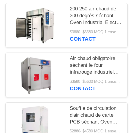
SITE
200 250 air chaud de
300 degrés séchant
PRIVACY
Oven Industrial Electric
Circulation Heating
POLICY
$3880- $6680 MOQ:1 ensemble
CONTACT
Air chaud obligatoire
séchant le four
infrarouge industriel
LIYI pour le laboratoire
$3580- $5600 MOQ:1 ensemble
CONTACT
Souffle de circulation
d'air chaud de carte
PCB séchant Oven
Electric Heating Max
$2880- $4580 MOQ:1 ensemble