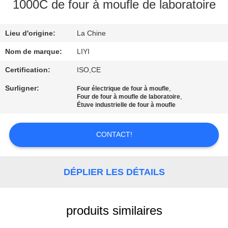
1000C de four à moufle de laboratoire
CONTRÔLE
Lieu d'origine:
La Chine
DE
QUALITÉ
Nom de marque:
LIYI
Certification:
ISO,CE
CONTACTEZ-
Surligner:
,
Four électrique de four à moufle
,
Four de four à moufle de laboratoire
NOUS
Étuve industrielle de four à moufle
DEMANDEZ
CONTACT!
UNE
CITATION
DÉPLIER LES DÉTAILS
PLAN
produits similaires
DU