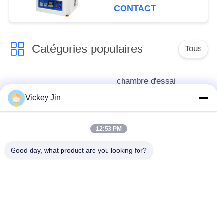
600C
CONTACT
Catégories populaires
Tous
chambre d'essai
Chambre d'essai de
concernant
climat
Vickey Jin
l'environnement
12:53 PM
Chambre d'essai de
étuve électrique
choc thermique
Good day, what product are you looking for?
chambre d'essai
Étuve industrielle
vieillissant
Chambre d'essai de
Chambre d'essai à