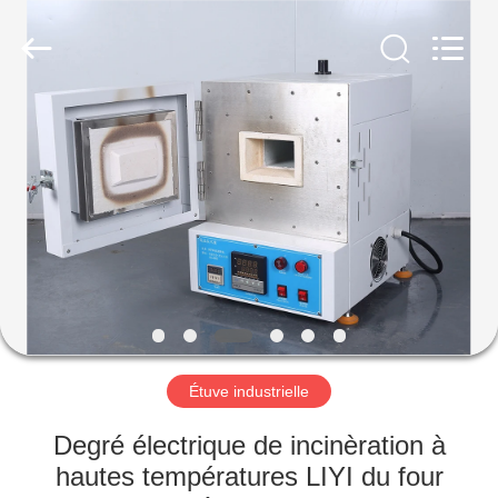
Dongguan
Liyi
Environmental
Technology
Co.,
Ltd..
All
Rights
MAISON
Reserved.
PRODUITS
AU
SUJET
DE
NOUS
Étuve industrielle
VISITE
Degré électrique de incinèration à
D'USINE
hautes températures LIYI du four