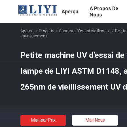
A Propos De
Aperçu
Nous
Aperçu
/
Produits
/
Chambre D'essai Vieillissant
/
Petite
Jaunissement
Petite machine UV d'essai de 
lampe de LIYI ASTM D1148, 
265nm de vieillissement UV 
Meilleur Prix
Mail Nous