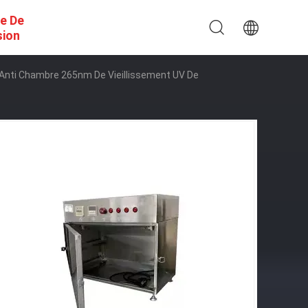
e De
sion
 Anti Chambre 265nm De Vieillissement UV De