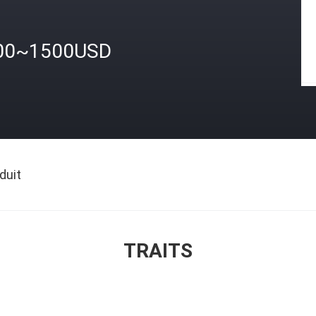
00~1500USD
duit
TRAITS