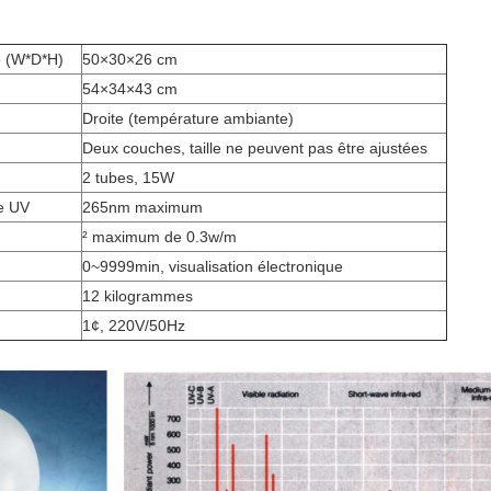
e (W*D*H)
50×30×26 cm
54×34×43 cm
Droite (température ambiante)
Deux couches, taille ne peuvent pas être ajustées
2 tubes, 15W
e UV
265nm maximum
² maximum de 0.3w/m
0~9999min, visualisation électronique
12 kilogrammes
1¢, 220V/50Hz