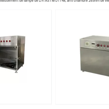
ieillissement de lampe de LIYI ASTM D1148, anti chambre 265nm de vi