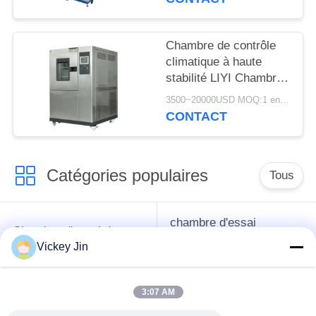
Chambre de contrôle
climatique à haute
stabilité LIYI Chambre
d'essai alternée haute
3500~20000USD MOQ:1 ensemble
et basse température
CONTACT
Catégories populaires
Tous
chambre d'essai
Chambre d'essai de
concernant
climat
Vickey Jin
l'environnement
3:07 AM
Chambre d'essai de
étuve électrique
choc thermique