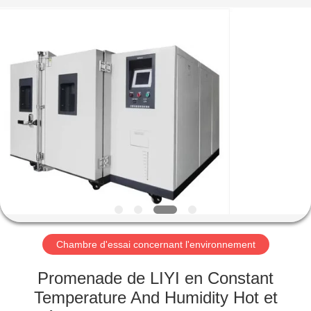
Dongguan
Liyi
Environmental
Technology
Co.,
Ltd..
All
Rights
MAISON
Reserved.
PRODUITS
AU
SUJET
DE
NOUS
Chambre d'essai concernant l'environnement
VISITE
Promenade de LIYI en Constant
D'USINE
Temperature And Humidity Hot et