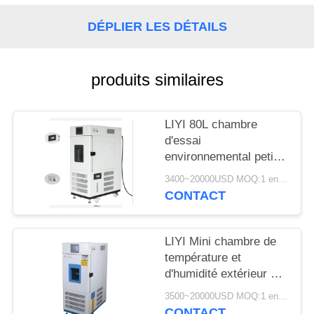
SITE
DÉPLIER LES DÉTAILS
PRIVACY
POLICY
produits similaires
LIYI 80L chambre
d'essai
environnemental petit
conditionnement de
3400~20000USD MOQ:1 ensemble
contrôle de l'humidité
CONTACT
et de la température
LIYI Mini chambre de
température et
d'humidité extérieur en
acier inoxydable 304
3500~20000USD MOQ:1 ensemble
CONTACT