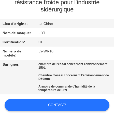
résistance froide pour l'industrie
sidérurgique
CONTRÔLE
DE
Lieu d'origine:
La Chine
QUALITÉ
Nom de marque:
LIYI
CONTACTEZ-
Certification:
CE
NOUS
Numéro de
LY-WR10
modèle:
Surligner:
chambre de l'essai concernant l'environnement
DEMANDEZ
150L
,
UNE
Chambre d'essai concernant l'environnement de
D50mm
CITATION
,
Armoire de commande d'humidité de la
température de LIYI
PLAN
CONTACT!
DU