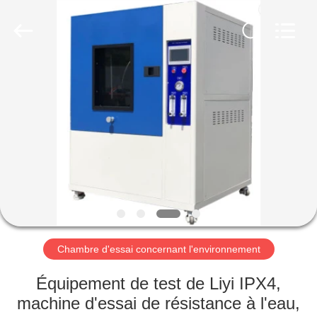
Dongguan
Liyi
Environmental
Technology
Co.,
Ltd..
All
Rights
MAISON
Reserved.
PRODUITS
AU
SUJET
DE
NOUS
Chambre d'essai concernant l'environnement
VISITE
Équipement de test de Liyi IPX4,
D'USINE
machine d'essai de résistance à l'eau,