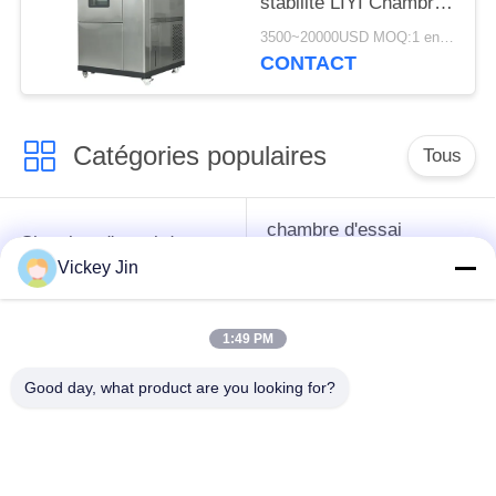
stabilité LIYI Chambre
d'essai alternée haute
3500~20000USD MOQ:1 ensemble
et basse température
CONTACT
Catégories populaires
Tous
chambre d'essai
Chambre d'essai de
concernant
climat
Vickey Jin
l'environnement
1:49 PM
Chambre d'essai de
étuve électrique
choc thermique
Good day, what product are you looking for?
chambre d'essai
Étuve industrielle
vieillissant