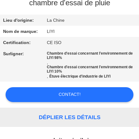
chambre d'essai de pluie
CONTRÔLE
Lieu d'origine:
La Chine
DE
QUALITÉ
Nom de marque:
LIYI
Certification:
CE ISO
CONTACTEZ-
Surligner:
Chambre d'essai concernant l'environnement de
LIYI 98%
NOUS
,
Chambre d'essai concernant l'environnement de
LIYI 10%
,
Étuve électrique d'industrie de LIYI
DEMANDEZ
UNE
CONTACT!
CITATION
DÉPLIER LES DÉTAILS
PLAN
DU