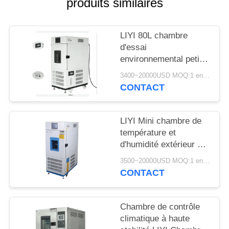
produits similaires
SITE
PRIVACY
LIYI 80L chambre
d'essai
POLICY
environnemental petit
conditionnement de
3400~20000USD MOQ:1 ensemble
contrôle de l'humidité
CONTACT
et de la température
LIYI Mini chambre de
température et
d'humidité extérieur en
acier inoxydable 304
3500~20000USD MOQ:1 ensemble
CONTACT
Chambre de contrôle
climatique à haute