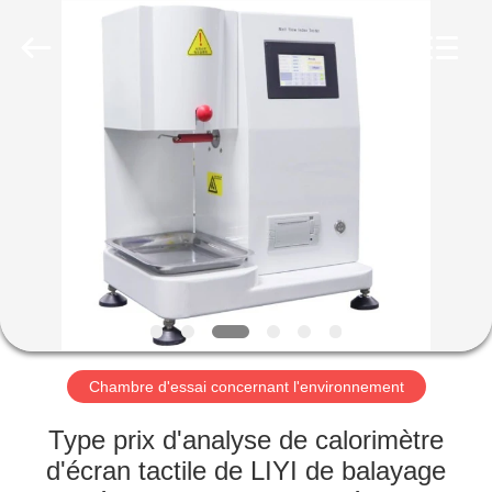
Dongguan
Liyi
Environmental
Technology
Co.,
Ltd..
All
Rights
MAISON
Reserved.
PRODUITS
AU
SUJET
DE
NOUS
Chambre d'essai concernant l'environnement
VISITE
Type prix d'analyse de calorimètre
D'USINE
d'écran tactile de LIYI de balayage