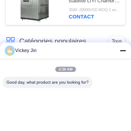
stabilité LIYI Chambre
d'essai alternée haute
3500~20000USD MOQ:1 ensemble
et basse température
CONTACT
Catégories populaires
Tous
Vickey Jin
chambre d'essai
Chambre d'essai de
concernant
2:36 AM
climat
l'environnement
Good day, what product are you looking for?
Chambre d'essai de
étuve électrique
choc thermique
chambre d'essai
Étuve industrielle
vieillissant