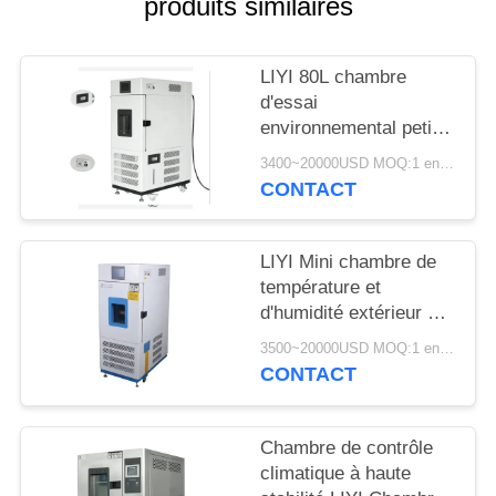
produits similaires
SITE
PRIVACY
LIYI 80L chambre
d'essai
POLICY
environnemental petit
conditionnement de
3400~20000USD MOQ:1 ensemble
contrôle de l'humidité
CONTACT
et de la température
LIYI Mini chambre de
température et
d'humidité extérieur en
acier inoxydable 304
3500~20000USD MOQ:1 ensemble
CONTACT
Chambre de contrôle
climatique à haute