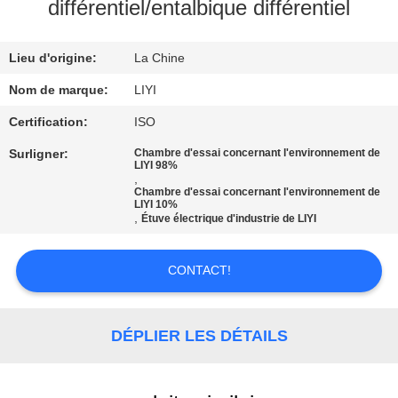
différentiel/entalbique différentiel
CONTRÔLE
Lieu d'origine:
La Chine
DE
QUALITÉ
Nom de marque:
LIYI
Certification:
ISO
CONTACTEZ-
Surligner:
Chambre d'essai concernant l'environnement de
LIYI 98%
NOUS
,
Chambre d'essai concernant l'environnement de
LIYI 10%
,
Étuve électrique d'industrie de LIYI
DEMANDEZ
UNE
CONTACT!
CITATION
DÉPLIER LES DÉTAILS
PLAN
DU