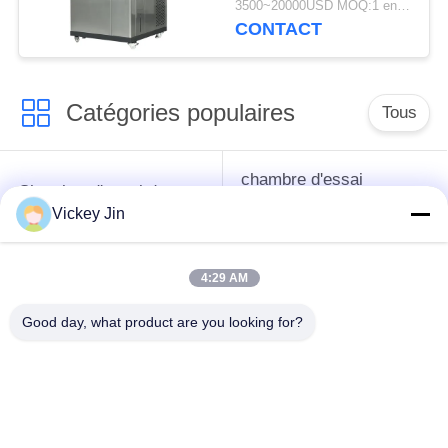
3500~20000USD MOQ:1 ensemble
et basse température
CONTACT
Catégories populaires
Tous
chambre d'essai
Chambre d'essai de
concernant
climat
Vickey Jin
l'environnement
4:29 AM
Chambre d'essai de
étuve électrique
choc thermique
Good day, what product are you looking for?
chambre d'essai
Étuve industrielle
vieillissant