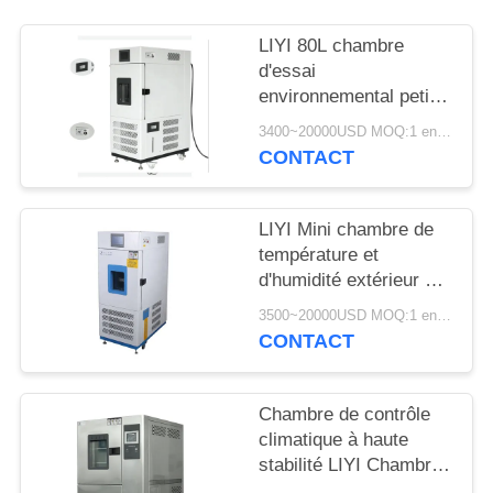
SITE
LIYI 80L chambre
d'essai
PRIVACY
environnemental petit
POLICY
conditionnement de
3400~20000USD MOQ:1 ensemble
contrôle de l'humidité
CONTACT
et de la température
LIYI Mini chambre de
température et
d'humidité extérieur en
acier inoxydable 304
3500~20000USD MOQ:1 ensemble
CONTACT
Chambre de contrôle
climatique à haute
stabilité LIYI Chambre
d'essai alternée haute