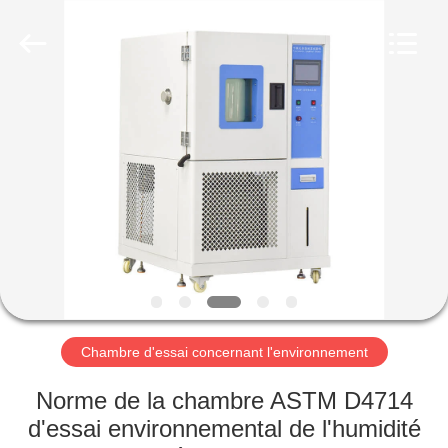
Dongguan
Liyi
Environmental
Technology
Co.,
Ltd..
All
Rights
MAISON
Reserved.
PRODUITS
AU
SUJET
DE
NOUS
Chambre d'essai concernant l'environnement
VISITE
Norme de la chambre ASTM D4714
D'USINE
d'essai environnemental de l'humidité