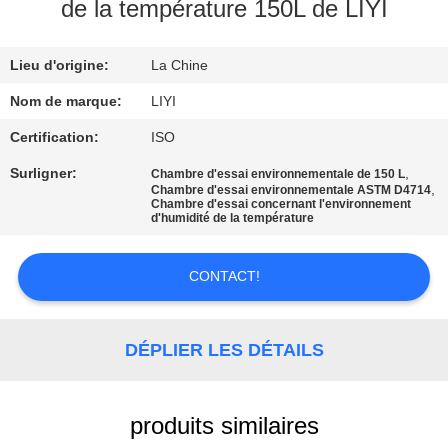
de la température 150L de LIYI
CONTRÔLE
Lieu d'origine:
La Chine
DE
QUALITÉ
Nom de marque:
LIYI
Certification:
ISO
CONTACTEZ-
Surligner:
,
Chambre d'essai environnementale de 150 L
,
Chambre d'essai environnementale ASTM D4714
NOUS
Chambre d'essai concernant l'environnement
d'humidité de la température
DEMANDEZ
CONTACT!
UNE
CITATION
DÉPLIER LES DÉTAILS
PLAN
DU
produits similaires