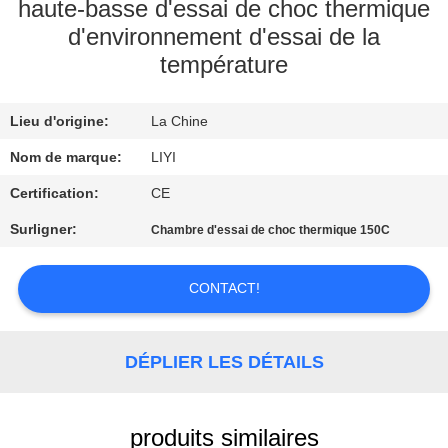
haute-basse d'essai de choc thermique
d'environnement d'essai de la
CONTRÔLE
température
DE
QUALITÉ
Lieu d'origine:
La Chine
Nom de marque:
LIYI
CONTACTEZ-
Certification:
CE
NOUS
Surligner:
Chambre d'essai de choc thermique 150C
DEMANDEZ
CONTACT!
UNE
CITATION
DÉPLIER LES DÉTAILS
PLAN
DU
produits similaires