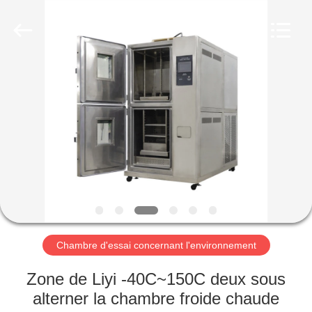
Dongguan
Liyi
Environmental
Technology
Co.,
Ltd..
All
Rights
MAISON
Reserved.
PRODUITS
AU
SUJET
DE
NOUS
Chambre d'essai concernant l'environnement
VISITE
Zone de Liyi -40C~150C deux sous
D'USINE
alterner la chambre froide chaude