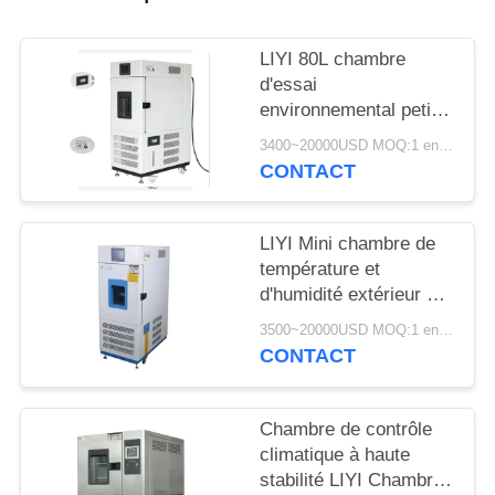
SITE
LIYI 80L chambre
PRIVACY
d'essai
environnemental petit
POLICY
conditionnement de
3400~20000USD MOQ:1 ensemble
contrôle de l'humidité
CONTACT
et de la température
LIYI Mini chambre de
température et
d'humidité extérieur en
acier inoxydable 304
3500~20000USD MOQ:1 ensemble
CONTACT
Chambre de contrôle
climatique à haute
stabilité LIYI Chambre