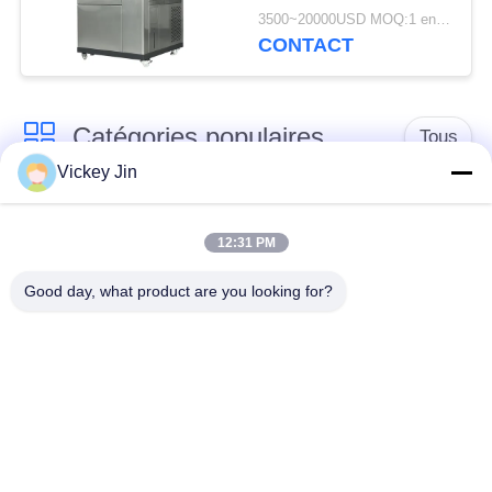
d'essai alternée haute
3500~20000USD MOQ:1 ensemble
et basse température
CONTACT
Catégories populaires
Tous
Vickey Jin
chambre d'essai
Chambre d'essai de
concernant
12:31 PM
climat
l'environnement
Good day, what product are you looking for?
Chambre d'essai de
étuve électrique
choc thermique
chambre d'essai
Étuve industrielle
vieillissant