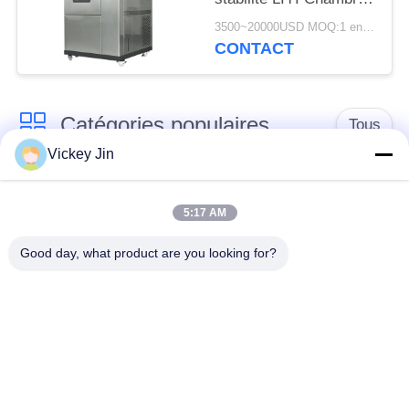
d'essai alternée haute
3500~20000USD MOQ:1 ensemble
et basse température
CONTACT
Catégories populaires
Tous
Vickey Jin
chambre d'essai
Chambre d'essai de
concernant
5:17 AM
climat
l'environnement
Good day, what product are you looking for?
Chambre d'essai de
étuve électrique
choc thermique
chambre d'essai
Étuve industrielle
vieillissant