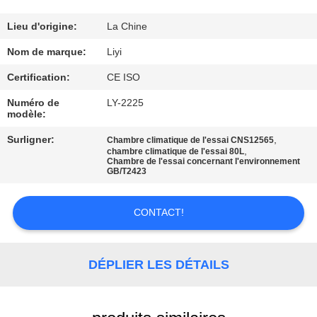
CONTRÔLE
Lieu d'origine:
La Chine
DE
Nom de marque:
Liyi
QUALITÉ
Certification:
CE ISO
Numéro de
LY-2225
modèle:
CONTACTEZ-
NOUS
Surligner:
,
Chambre climatique de l'essai CNS12565
,
chambre climatique de l'essai 80L
Chambre de l'essai concernant l'environnement
GB/T2423
DEMANDEZ
UNE
CONTACT!
CITATION
DÉPLIER LES DÉTAILS
PLAN
DU