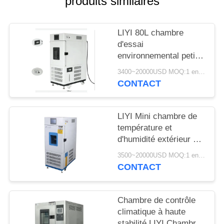
produits similaires
SITE
LIYI 80L chambre
PRIVACY
d'essai
POLICY
environnemental petit
conditionnement de
3400~20000USD MOQ:1 ensemble
contrôle de l'humidité
CONTACT
et de la température
LIYI Mini chambre de
température et
d'humidité extérieur en
acier inoxydable 304
3500~20000USD MOQ:1 ensemble
CONTACT
Chambre de contrôle
climatique à haute
stabilité LIYI Chambre