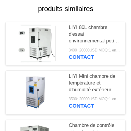
SITE
produits similaires
PRIVACY
LIYI 80L chambre
POLICY
d'essai
environnemental petit
conditionnement de
3400~20000USD MOQ:1 ensemble
contrôle de l'humidité
CONTACT
et de la température
LIYI Mini chambre de
température et
d'humidité extérieur en
acier inoxydable 304
3500~20000USD MOQ:1 ensemble
CONTACT
Chambre de contrôle