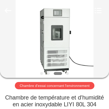
Dongguan
Liyi
Environmental
Technology
Co.,
Ltd..
All
Rights
MAISON
Reserved.
PRODUITS
AU
SUJET
DE
NOUS
Chambre d'essai concernant l'environnement
VISITE
Chambre de température et d'humidité
D'USINE
en acier inoxydable LIYI 80L 304