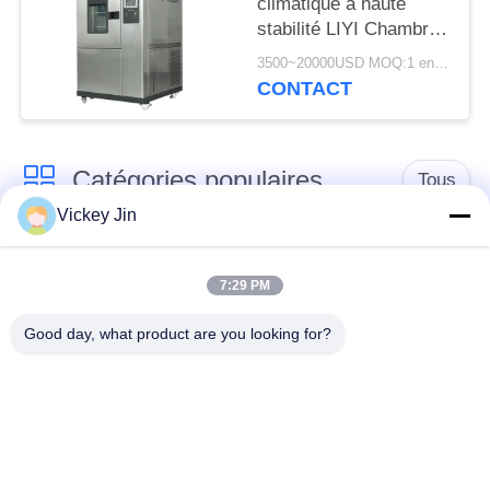
climatique à haute
stabilité LIYI Chambre
d'essai alternée haute
3500~20000USD MOQ:1 ensemble
et basse température
CONTACT
Catégories populaires
Tous
Vickey Jin
chambre d'essai
Chambre d'essai de
concernant
7:29 PM
climat
l'environnement
Good day, what product are you looking for?
Chambre d'essai de
étuve électrique
choc thermique
chambre d'essai
Étuve industrielle
vieillissant