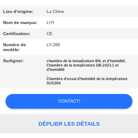
CONTRÔLE
Lieu d'origine:
La Chine
DE
Nom de marque:
LIYI
QUALITÉ
Certification:
CE
Numéro de
LY-280
modèle:
CONTACTEZ-
NOUS
Surligner:
,
chambre de la température 80L et d'humidité
Chambre de la température GB-2423.1 et
d'humidité
,
Chambre d'essai d'humidité de la température
DEMANDEZ
SUS304
UNE
CITATION
CONTACT!
PLAN
DÉPLIER LES DÉTAILS
DU