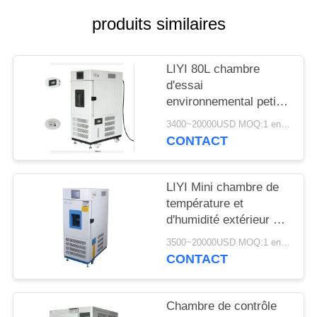
SITE
produits similaires
PRIVACY
LIYI 80L chambre
POLICY
d'essai
environnemental petit
conditionnement de
3400~20000USD MOQ:1 ensemble
contrôle de l'humidité
CONTACT
et de la température
LIYI Mini chambre de
température et
d'humidité extérieur en
acier inoxydable 304
3500~20000USD MOQ:1 ensemble
CONTACT
Chambre de contrôle