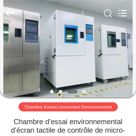
Dongguan
Liyi
Environmental
Technology
Co.,
Ltd..
All
Rights
MAISON
Reserved.
PRODUITS
AU
SUJET
DE
NOUS
Chambre d'essai concernant l'environnement
VISITE
Chambre d'essai environnemental
D'USINE
d'écran tactile de contrôle de micro-