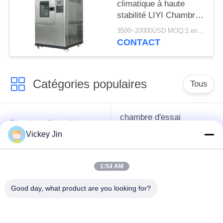
climatique à haute
stabilité LIYI Chambre
d'essai alternée haute
3500~20000USD MOQ:1 ensemble
et basse température
CONTACT
Catégories populaires
Tous
chambre d'essai
Chambre d'essai de
concernant
climat
Vickey Jin
l'environnement
1:54 AM
Chambre d'essai de
étuve électrique
choc thermique
Good day, what product are you looking for?
chambre d'essai
Étuve industrielle
vieillissant