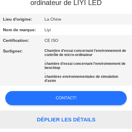
ordinateur de LIYI LED
CONTRÔLE
Lieu d'origine:
La Chine
DE
QUALITÉ
Nom de marque:
Liyi
Certification:
CE ISO
CONTACTEZ-
Surligner:
Chambre d'essai concernant l'environnement de
contrôle de micro-ordinateur
NOUS
,
chambre d'essai concernant l'environnement de
benchtop
,
DEMANDEZ
chambres environnementales de simulation
d'astm
UNE
CITATION
CONTACT!
PLAN
DÉPLIER LES DÉTAILS
DU