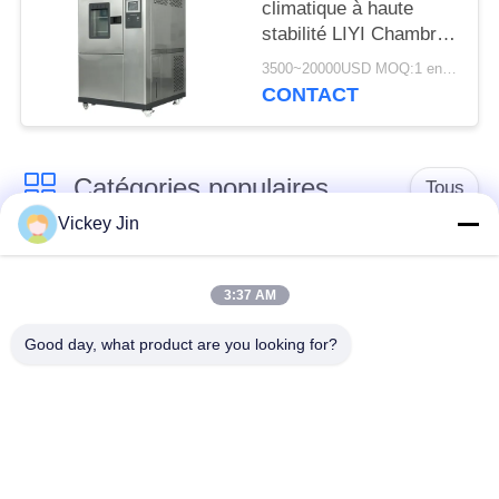
climatique à haute
stabilité LIYI Chambre
d'essai alternée haute
3500~20000USD MOQ:1 ensemble
et basse température
CONTACT
Catégories populaires
Tous
Vickey Jin
chambre d'essai
Chambre d'essai de
concernant
3:37 AM
climat
l'environnement
Good day, what product are you looking for?
Chambre d'essai de
étuve électrique
choc thermique
chambre d'essai
Étuve industrielle
vieillissant