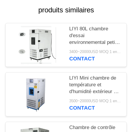
SITE
produits similaires
PRIVACY
LIYI 80L chambre
POLICY
d'essai
environnemental petit
conditionnement de
3400~20000USD MOQ:1 ensemble
contrôle de l'humidité
CONTACT
et de la température
LIYI Mini chambre de
température et
d'humidité extérieur en
acier inoxydable 304
3500~20000USD MOQ:1 ensemble
CONTACT
Chambre de contrôle