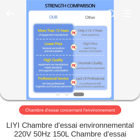
Dongguan
Liyi
Environmental
Technology
Co.,
Ltd..
All
Rights
MAISON
Reserved.
PRODUITS
AU
SUJET
DE
NOUS
Chambre d'essai concernant l'environnement
VISITE
LIYI Chambre d'essai environnemental
D'USINE
220V 50Hz 150L Chambre d'essai