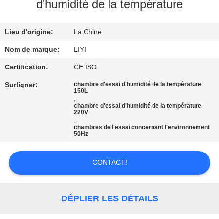
d'humidité de la température
CONTRÔLE
Lieu d'origine:
La Chine
DE
QUALITÉ
Nom de marque:
LIYI
Certification:
CE ISO
CONTACTEZ-
Surligner:
chambre d'essai d'humidité de la température
150L
NOUS
,
chambre d'essai d'humidité de la température
220V
,
DEMANDEZ
chambres de l'essai concernant l'environnement
50Hz
UNE
CITATION
CONTACT!
PLAN
DÉPLIER LES DÉTAILS
DU