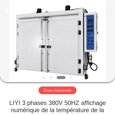
Dongguan
Liyi
Environmental
Technology
Co.,
Ltd..
All
Rights
MAISON
Reserved.
PRODUITS
AU
SUJET
DE
NOUS
Étuve industrielle
VISITE
LIYI 3 phases 380V 50HZ affichage
D'USINE
numérique de la température de la