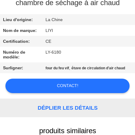
chambre de séchage à air chaud
CONTRÔLE
Lieu d'origine:
La Chine
DE
QUALITÉ
Nom de marque:
LIYI
Certification:
CE
CONTACTEZ-
Numéro de
LY-6180
modèle:
NOUS
Surligner:
,
four du feu vif
étuve de circulation d'air chaud
DEMANDEZ
CONTACT!
UNE
CITATION
DÉPLIER LES DÉTAILS
PLAN
DU
produits similaires