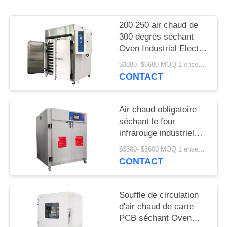
SITE
200 250 air chaud de
PRIVACY
300 degrés séchant
Oven Industrial Electric
POLICY
Circulation Heating
$3880- $6680 MOQ:1 ensemble
CONTACT
Air chaud obligatoire
séchant le four
infrarouge industriel
LIYI pour le laboratoire
$3580- $5600 MOQ:1 ensemble
CONTACT
Souffle de circulation
d'air chaud de carte
PCB séchant Oven