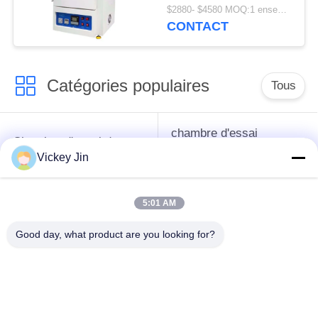
Electric Heating Max
$2880- $4580 MOQ:1 ensemble
600C
CONTACT
Catégories populaires
Tous
chambre d'essai
Chambre d'essai de
concernant
climat
Vickey Jin
l'environnement
5:01 AM
Chambre d'essai de
étuve électrique
choc thermique
Good day, what product are you looking for?
chambre d'essai
Étuve industrielle
vieillissant