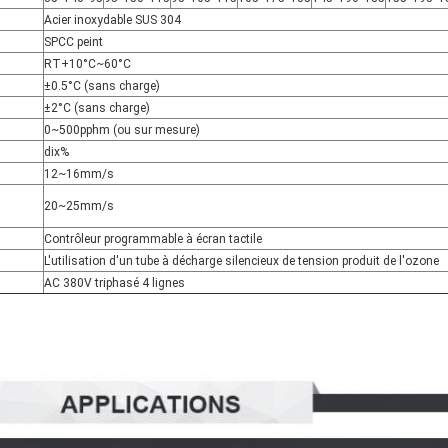
Acier inoxydable SUS 304
SPCC peint
RT+10°C~60°C
±0.5°C (sans charge)
±2°C (sans charge)
0~500pphm (ou sur mesure)
dix%
12~16mm/s
s
20~25mm/s
Contrôleur programmable à écran tactile
L'utilisation d'un tube à décharge silencieux de tension produit de l'ozone
AC 380V triphasé 4 lignes