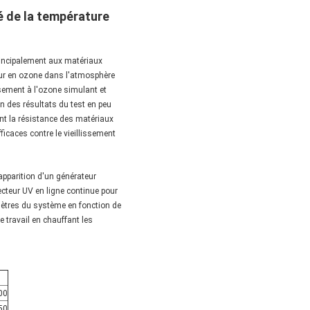
é de la température
rincipalement aux matériaux
neur en ozone dans l'atmosphère
ssement à l'ozone simulant et
on des résultats du test en peu
ent la résistance des matériaux
ficaces contre le vieillissement
apparition d'un générateur
tecteur UV en ligne continue pour
mètres du système en fonction de
 travail en chauffant les
00
50