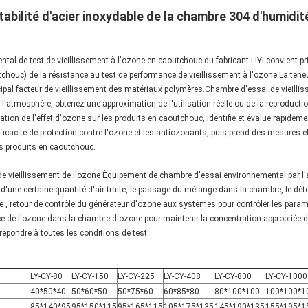
abilité d'acier inoxydable de la chambre 304 d'humidit
tal de test de vieillissement à l'ozone en caoutchouc du fabricant LIYI convient p
tchouc) de la résistance au test de performance de vieillissement à l'ozone.La te
incipal facteur de vieillissement des matériaux polymères.Chambre d'essai de vieilli
 l'atmosphère, obtenez une approximation de l'utilisation réelle ou de la reproducti
ation de l'effet d'ozone sur les produits en caoutchouc, identifie et évalue rapidem
icacité de protection contre l'ozone et les antiozonants, puis prend des mesures ef
es produits en caoutchouc.
de vieillissement de l'ozone Équipement de chambre d'essai environnemental par l'
t d'une certaine quantité d'air traité, le passage du mélange dans la chambre, le dé
ne , retour de contrôle du générateur d'ozone aux systèmes pour contrôler les para
ace de l'ozone dans la chambre d'ozone pour maintenir la concentration appropriée de
épondre à toutes les conditions de test.
LY-CY-80
LY-CY-150
LY-CY-225
LY-CY-408
LY-CY-800
LY-CY-1000
40*50*40
50*60*50
50*75*60
60*85*80
80*100*100
100*100*1
85*140*95
95*150*115
95*165*115
105*175*135
145*190*135
155*195*1