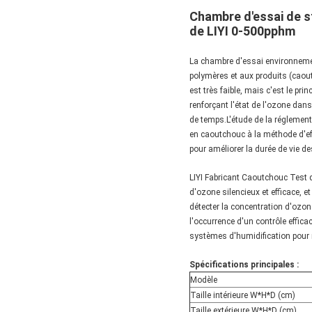
Chambre d'essai de st
de LIYI 0-500pphm
La chambre d'essai environnemen
polymères et aux produits (caou
est très faible, mais c'est le pr
renforçant l'état de l'ozone dans
de temps.L'étude de la réglement
en caoutchouc à la méthode d'eff
pour améliorer la durée de vie d
LIYI Fabricant Caoutchouc Test 
d'ozone silencieux et efficace, e
détecter la concentration d'ozo
l'occurrence d'un contrôle effic
systèmes d'humidification pour r
Spécifications principales :
Modèle
Taille intérieure W*H*D (cm)
Taille extérieure W*H*D (cm)