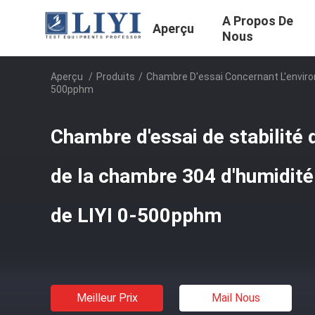
A Propos De
Aperçu
Nous
Aperçu
/
Produits
/
Chambre D'essai Concernant L'envi
500pphm
Chambre d'essai de stabilité 
de la chambre 304 d'humidité
de LIYI 0-500pphm
Meilleur Prix
Mail Nous