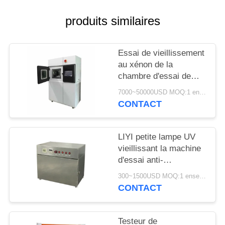
SITE
produits similaires
PRIVACY
POLICY
Essai de vieillissement
au xénon de la
chambre d'essai de
vieillissement du
7000~50000USD MOQ:1 ensemble
simulateur solaire de
CONTACT
laboratoire LIYI 150L
LIYI petite lampe UV
vieillissant la machine
d'essai anti-
rayonnement anti-
300~1500USD MOQ:1 ensemble
jaunissement
CONTACT
vieillissant la chambre
d'essai UV
Testeur de