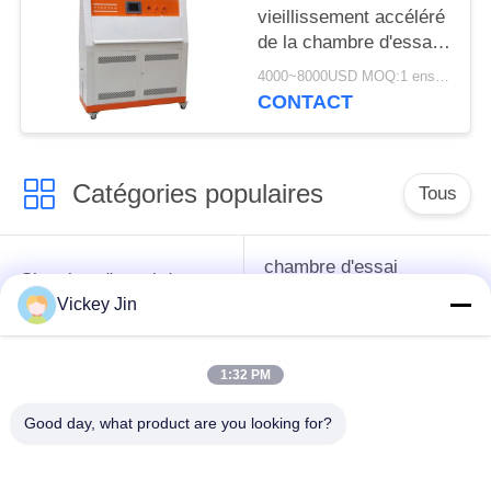
vieillissement accéléré
de la chambre d'essai
de vieillissement en
4000~8000USD MOQ:1 ensemble
acier inoxydable LIYI
CONTACT
Catégories populaires
Tous
chambre d'essai
Chambre d'essai de
concernant
climat
Vickey Jin
l'environnement
1:32 PM
Chambre d'essai de
étuve électrique
choc thermique
Good day, what product are you looking for?
chambre d'essai
Étuve industrielle