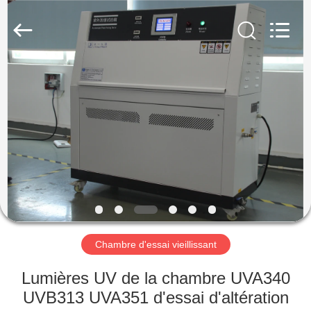
Dongguan
Liyi
Environmental
Technology
Co.,
Ltd..
All
Rights
MAISON
Reserved.
PRODUITS
AU
SUJET
DE
NOUS
Chambre d'essai vieillissant
VISITE
Lumières UV de la chambre UVA340
D'USINE
UVB313 UVA351 d'essai d'altération