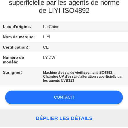
superficielle par les agents de norme
de LIYI ISO4892
CONTRÔLE
DE
Lieu d'origine:
La Chine
QUALITÉ
Nom de marque:
LIYI
CONTACTEZ-
Certification:
CE
NOUS
Numéro de
LY-ZW
modèle:
Surligner:
,
Machine d'essai de vieillissement ISO4892
DEMANDEZ
Chambre UV d'essai d'altération superficielle par
les agents UVB313
UNE
CITATION
CONTACT!
PLAN
DÉPLIER LES DÉTAILS
DU